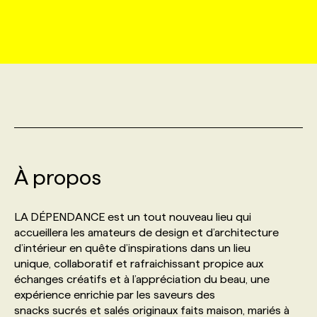
MARKETING ET COMMUNICATION
NOUVEAUX MANDATS
AFFICHEZ UN POSTE / TARIFS
CANDIDAT
BULLETIN RECRUTEMENT
NOS CONFÉRENCES
FORMATIONS
WEB & MÉDIAS SOCIAUX
VOIR LES OFFRES
AFFAIRES DE L'INDUSTRIE
CONSULTER LA CVTHÈQUE
INFOLETTRE PUBLICITÉ
FAQ
NOS FORMATIONS EN LIGNE
CHASSE DE TÊTE
MARKETING DURABLE
PROFIL CANDIDAT
INITIATIVES NUMÉRIQUES
PROFIL ENTREPRISE
ANNONCEZ AVEC NOUS
ANNONCEZ AVEC NOUS
NOS PARCOURS DE FORMATIONS
SERVICE DE CHASSE DE TÊTE
GEO/SEO
À propos
PRIX ET DISTINCTIONS
FAQ
FORMATIONS PERSONNALISÉES
NOS TARIFS
ÉVÉNEMENTIEL
TENDANCES
ANNONCEZ AVEC NOUS
LA DÉPENDANCE est un tout nouveau lieu qui
NOS FORMATEUR‧RICES
NOS EXPERTISES
accueillera les amateurs de design et d’architecture
d’intérieur en quête d’inspirations dans un lieu
NOS AUTEUR‧RICES
POURQUOI CHOISIR NOS FORMATIONS
FAQ
unique, collaboratif et rafraichissant propice aux
échanges créatifs et à l’appréciation du beau, une
expérience enrichie par les saveurs des
NOS TARIFS
ANNONCEZ AVEC NOUS
snacks sucrés et salés originaux faits maison, mariés à