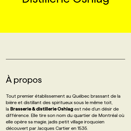
MARKETING ET COMMUNICATION
NOUVEAUX MANDATS
AFFICHEZ UN POSTE / TARIFS
CANDIDAT
BULLETIN RECRUTEMENT
NOS CONFÉRENCES
FORMATIONS
WEB & MÉDIAS SOCIAUX
VOIR LES OFFRES
AFFAIRES DE L'INDUSTRIE
CONSULTER LA CVTHÈQUE
INFOLETTRE PUBLICITÉ
FAQ
NOS FORMATIONS EN LIGNE
CHASSE DE TÊTE
MARKETING DURABLE
PROFIL CANDIDAT
INITIATIVES NUMÉRIQUES
PROFIL ENTREPRISE
ANNONCEZ AVEC NOUS
ANNONCEZ AVEC NOUS
NOS PARCOURS DE FORMATIONS
SERVICE DE CHASSE DE TÊTE
GEO/SEO
PRIX ET DISTINCTIONS
FAQ
FORMATIONS PERSONNALISÉES
NOS TARIFS
À propos
ÉVÉNEMENTIEL
TENDANCES
ANNONCEZ AVEC NOUS
NOS FORMATEUR‧RICES
NOS EXPERTISES
Tout premier établissement au Québec brassant de la
bière et distillant des spiritueux sous le même toit,
NOS AUTEUR‧RICES
POURQUOI CHOISIR NOS FORMATIONS
FAQ
la
Brasserie & distillerie Oshlag
est née d’un désir de
différence. Elle tire son nom du quartier de Montréal où
elle opère sa magie, jadis petit village iroquoien
NOS TARIFS
ANNONCEZ AVEC NOUS
découvert par Jacques Cartier en 1535.