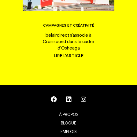
CAMPAGNES ET CRÉATIVITÉ
belairdirect s'associe à
Croissound dans le cadre
d'Osheaga
LIRE L'ARTICLE
À PROPOS
BLOGUE
EMPLOIS