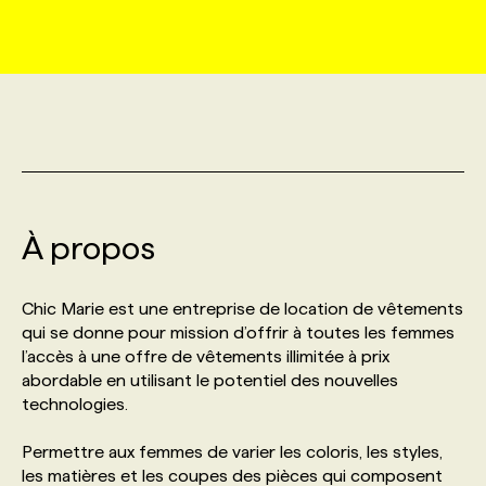
MARKETING ET COMMUNICATION
NOUVEAUX MANDATS
AFFICHEZ UN POSTE / TARIFS
CANDIDAT
BULLETIN RECRUTEMENT
NOS CONFÉRENCES
FORMATIONS
WEB & MÉDIAS SOCIAUX
VOIR LES OFFRES
AFFAIRES DE L'INDUSTRIE
CONSULTER LA CVTHÈQUE
INFOLETTRE PUBLICITÉ
FAQ
NOS FORMATIONS EN LIGNE
CHASSE DE TÊTE
MARKETING DURABLE
PROFIL CANDIDAT
INITIATIVES NUMÉRIQUES
PROFIL ENTREPRISE
ANNONCEZ AVEC NOUS
ANNONCEZ AVEC NOUS
NOS PARCOURS DE FORMATIONS
SERVICE DE CHASSE DE TÊTE
À propos
GEO/SEO
PRIX ET DISTINCTIONS
FAQ
FORMATIONS PERSONNALISÉES
NOS TARIFS
Chic Marie est une entreprise de location de vêtements
ÉVÉNEMENTIEL
TENDANCES
ANNONCEZ AVEC NOUS
qui se donne pour mission d’offrir à toutes les femmes
NOS FORMATEUR‧RICES
NOS EXPERTISES
l’accès à une offre de vêtements illimitée à prix
abordable en utilisant le potentiel des nouvelles
NOS AUTEUR‧RICES
POURQUOI CHOISIR NOS FORMATIONS
FAQ
technologies.
Permettre aux femmes de varier les coloris, les styles,
NOS TARIFS
ANNONCEZ AVEC NOUS
les matières et les coupes des pièces qui composent