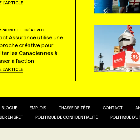
E L'ARTICLE
PAGNES ET CRÉATIVITÉ
tact Assurance utilise une
proche créative pour
citer les Canadien·nes à
ser à l'action
E L'ARTICLE
BLOGUE
EMPLOIS
CHASSE DE TÊTE
CONTACT
A
IER EN BREF
POLITIQUE DE CONFIDENTIALITÉ
POLITIQUE D’U