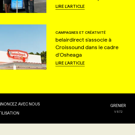
LIRE L'ARTICLE
CAMPAGNES ET CRÉATIVITÉ
belairdirect s'associe à
Croissound dans le cadre
d'Osheaga
LIRE L'ARTICLE
NNONCEZ AVEC NOUS
GRENIER
V
8.7.2
TILISATION