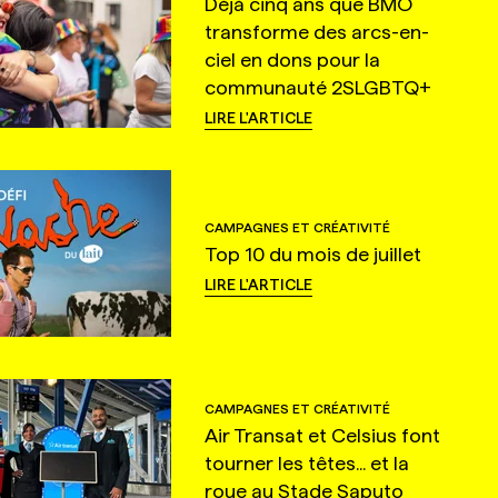
Déjà cinq ans que BMO
transforme des arcs-en-
ciel en dons pour la
communauté 2SLGBTQ+
LIRE L'ARTICLE
CAMPAGNES ET CRÉATIVITÉ
Top 10 du mois de juillet
LIRE L'ARTICLE
CAMPAGNES ET CRÉATIVITÉ
Air Transat et Celsius font
tourner les têtes... et la
roue au Stade Saputo