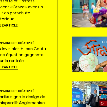
ssette et Hostess
ncent «Craze» avec un
ut en parachute
storique
E L'ARTICLE
PAGNES ET CRÉATIVITÉ
s Invisibles + Jean Coutu
une équation gagnante
ur la rentrée
E L'ARTICLE
PAGNES ET CRÉATIVITÉ
prika signe le design de
hiaparelli: Anglomaniac