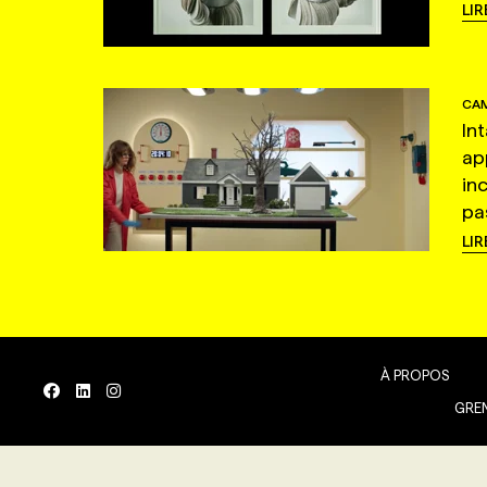
LIR
CAM
In
ap
in
pas
LIR
À PROPOS
GREN