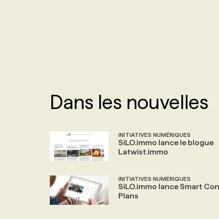
NOS TARIFS
ANNONCEZ AVEC NOUS
PROGRAMMES DE SUBVENTIONS
FAQ
Dans les nouvelles
ANNONCEZ AVEC NOUS
INITIATIVES NUMÉRIQUES
SiLO.immo lance le blogue
Latwist.immo
INITIATIVES NUMÉRIQUES
SiLO.immo lance Smart Co
Plans