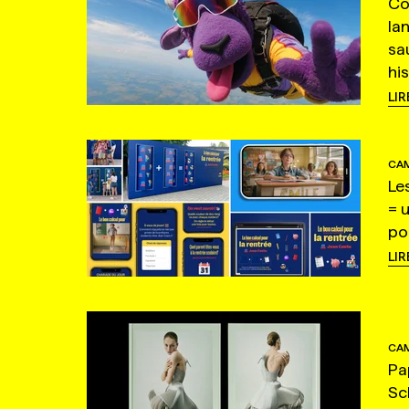
Co
la
sa
hi
LIR
CAM
Le
= 
po
LIR
CAM
Pa
Sc