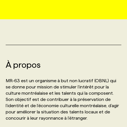
MARKETING ET COMMUNICATION
NOUVEAUX MANDATS
AFFICHEZ UN POSTE / TARIFS
CANDIDAT
BULLETIN RECRUTEMENT
NOS CONFÉRENCES
FORMATIONS
WEB & MÉDIAS SOCIAUX
VOIR LES OFFRES
AFFAIRES DE L'INDUSTRIE
CONSULTER LA CVTHÈQUE
INFOLETTRE PUBLICITÉ
FAQ
NOS FORMATIONS EN LIGNE
CHASSE DE TÊTE
MARKETING DURABLE
PROFIL CANDIDAT
INITIATIVES NUMÉRIQUES
PROFIL ENTREPRISE
ANNONCEZ AVEC NOUS
ANNONCEZ AVEC NOUS
NOS PARCOURS DE FORMATIONS
SERVICE DE CHASSE DE TÊTE
À propos
GEO/SEO
PRIX ET DISTINCTIONS
FAQ
FORMATIONS PERSONNALISÉES
NOS TARIFS
MR-63 est un organisme à but non lucratif (OBNL) qui
ÉVÉNEMENTIEL
TENDANCES
ANNONCEZ AVEC NOUS
se donne pour mission de stimuler l’intérêt pour la
NOS FORMATEUR‧RICES
NOS EXPERTISES
culture montréalaise et les talents qui la composent.
Son objectif est de contribuer à la préservation de
NOS AUTEUR‧RICES
POURQUOI CHOISIR NOS FORMATIONS
FAQ
l’identité et de l’économie culturelle montréalaise, d’agir
pour améliorer la situation des talents locaux et de
concourir à leur rayonnance à l’étranger.
NOS TARIFS
ANNONCEZ AVEC NOUS