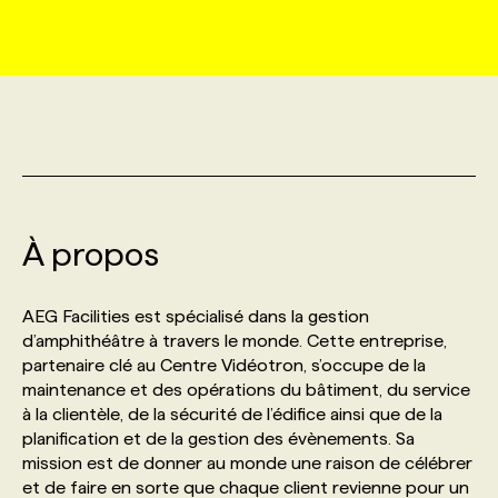
MARKETING ET COMMUNICATION
NOUVEAUX MANDATS
AFFICHEZ UN POSTE / TARIFS
CANDIDAT
BULLETIN RECRUTEMENT
NOS CONFÉRENCES
FORMATIONS
WEB & MÉDIAS SOCIAUX
VOIR LES OFFRES
AFFAIRES DE L'INDUSTRIE
CONSULTER LA CVTHÈQUE
INFOLETTRE PUBLICITÉ
FAQ
NOS FORMATIONS EN LIGNE
CHASSE DE TÊTE
MARKETING DURABLE
PROFIL CANDIDAT
INITIATIVES NUMÉRIQUES
PROFIL ENTREPRISE
ANNONCEZ AVEC NOUS
ANNONCEZ AVEC NOUS
NOS PARCOURS DE FORMATIONS
SERVICE DE CHASSE DE TÊTE
À propos
GEO/SEO
PRIX ET DISTINCTIONS
FAQ
FORMATIONS PERSONNALISÉES
NOS TARIFS
AEG Facilities est spécialisé dans la gestion
ÉVÉNEMENTIEL
TENDANCES
ANNONCEZ AVEC NOUS
d’amphithéâtre à travers le monde. Cette entreprise,
NOS FORMATEUR‧RICES
NOS EXPERTISES
partenaire clé au Centre Vidéotron, s’occupe de la
maintenance et des opérations du bâtiment, du service
NOS AUTEUR‧RICES
POURQUOI CHOISIR NOS FORMATIONS
FAQ
à la clientèle, de la sécurité de l’édifice ainsi que de la
planification et de la gestion des évènements. Sa
mission est de donner au monde une raison de célébrer
NOS TARIFS
ANNONCEZ AVEC NOUS
et de faire en sorte que chaque client revienne pour un