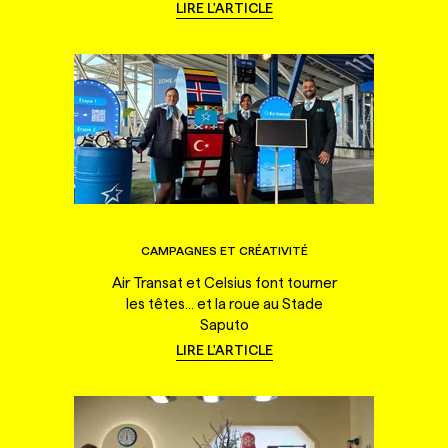
LIRE L'ARTICLE
CAMPAGNES ET CRÉATIVITÉ
Air Transat et Celsius font tourner
les têtes... et la roue au Stade
Saputo
LIRE L'ARTICLE