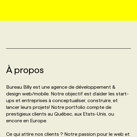
MARKETING ET COMMUNICATION
NOUVEAUX MANDATS
AFFICHEZ UN POSTE / TARIFS
CANDIDAT
BULLETIN RECRUTEMENT
NOS CONFÉRENCES
FORMATIONS
WEB & MÉDIAS SOCIAUX
VOIR LES OFFRES
AFFAIRES DE L'INDUSTRIE
CONSULTER LA CVTHÈQUE
INFOLETTRE PUBLICITÉ
FAQ
NOS FORMATIONS EN LIGNE
CHASSE DE TÊTE
MARKETING DURABLE
PROFIL CANDIDAT
INITIATIVES NUMÉRIQUES
PROFIL ENTREPRISE
ANNONCEZ AVEC NOUS
ANNONCEZ AVEC NOUS
NOS PARCOURS DE FORMATIONS
SERVICE DE CHASSE DE TÊTE
À propos
GEO/SEO
PRIX ET DISTINCTIONS
FAQ
FORMATIONS PERSONNALISÉES
NOS TARIFS
Bureau Billy est une agence de développement &
ÉVÉNEMENTIEL
TENDANCES
ANNONCEZ AVEC NOUS
design web/mobile. Notre objectif est d’aider les start-
NOS FORMATEUR‧RICES
NOS EXPERTISES
ups et entreprises à conceptualiser, construire, et
lancer leurs projets! Notre portfolio compte de
NOS AUTEUR‧RICES
POURQUOI CHOISIR NOS FORMATIONS
FAQ
prestigieux clients au Québec, aux Etats-Unis, ou
encore en Europe.
NOS TARIFS
ANNONCEZ AVEC NOUS
Ce qui attire nos clients ? Notre passion pour le web et