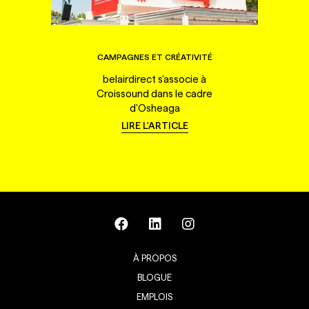
CAMPAGNES ET CRÉATIVITÉ
belairdirect s'associe à
Croissound dans le cadre
d'Osheaga
LIRE L'ARTICLE
À PROPOS
BLOGUE
EMPLOIS