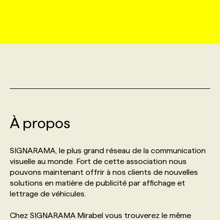
MARKETING ET COMMUNICATION
NOUVEAUX MANDATS
AFFICHEZ UN POSTE / TARIFS
CANDIDAT
BULLETIN RECRUTEMENT
NOS CONFÉRENCES
FORMATIONS
WEB & MÉDIAS SOCIAUX
VOIR LES OFFRES
AFFAIRES DE L'INDUSTRIE
CONSULTER LA CVTHÈQUE
INFOLETTRE PUBLICITÉ
FAQ
NOS FORMATIONS EN LIGNE
CHASSE DE TÊTE
MARKETING DURABLE
PROFIL CANDIDAT
INITIATIVES NUMÉRIQUES
PROFIL ENTREPRISE
ANNONCEZ AVEC NOUS
ANNONCEZ AVEC NOUS
NOS PARCOURS DE FORMATIONS
SERVICE DE CHASSE DE TÊTE
GEO/SEO
À propos
PRIX ET DISTINCTIONS
FAQ
FORMATIONS PERSONNALISÉES
NOS TARIFS
ÉVÉNEMENTIEL
TENDANCES
ANNONCEZ AVEC NOUS
SIGNARAMA, le plus grand réseau de la communication
NOS FORMATEUR‧RICES
NOS EXPERTISES
visuelle au monde. Fort de cette association nous
pouvons maintenant offrir à nos clients de nouvelles
NOS AUTEUR‧RICES
POURQUOI CHOISIR NOS FORMATIONS
FAQ
solutions en matière de publicité par affichage et
lettrage de véhicules.
NOS TARIFS
ANNONCEZ AVEC NOUS
Chez SIGNARAMA Mirabel vous trouverez le même