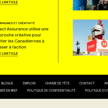
E L'ARTICLE
PAGNES ET CRÉATIVITÉ
tact Assurance utilise une
proche créative pour
citer les Canadien·nes à
ser à l'action
E L'ARTICLE
BLOGUE
EMPLOIS
CHASSE DE TÊTE
CONTACT
A
IER EN BREF
POLITIQUE DE CONFIDENTIALITÉ
POLITIQUE D’U