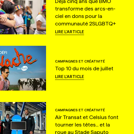
Déjà cinq ans que BMO
transforme des arcs-en-
ciel en dons pour la
communauté 2SLGBTQ+
LIRE L'ARTICLE
CAMPAGNES ET CRÉATIVITÉ
Top 10 du mois de juillet
LIRE L'ARTICLE
CAMPAGNES ET CRÉATIVITÉ
Air Transat et Celsius font
tourner les têtes... et la
roue au Stade Saputo