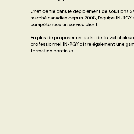
NOS TARIFS
ANNONCEZ AVEC NOUS
Chef de file dans le déploiement de solutions S
marché canadien depuis 2008, l’équipe IN-RGY e
compétences en service client.
PROGRAMMES DE SUBVENTIONS
En plus de proposer un cadre de travail chaleur
professionnel, IN-RGY offre également une ga
FAQ
formation continue.
ANNONCEZ AVEC NOUS