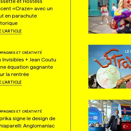
ssette et Hostess
ncent «Craze» avec un
ut en parachute
storique
E L'ARTICLE
PAGNES ET CRÉATIVITÉ
s Invisibles + Jean Coutu
une équation gagnante
ur la rentrée
E L'ARTICLE
PAGNES ET CRÉATIVITÉ
prika signe le design de
hiaparelli: Anglomaniac