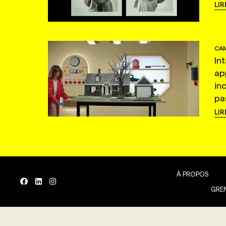
LIR
CAM
In
ap
in
pas
LIR
À PROPOS
GREN