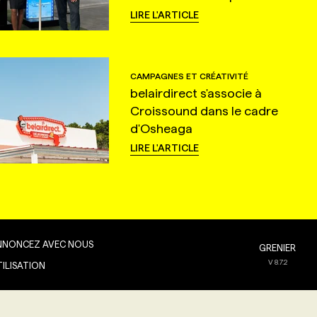
LIRE L'ARTICLE
CAMPAGNES ET CRÉATIVITÉ
belairdirect s'associe à
Croissound dans le cadre
d'Osheaga
LIRE L'ARTICLE
NNONCEZ AVEC NOUS
GRENIER
V
8.7.2
TILISATION