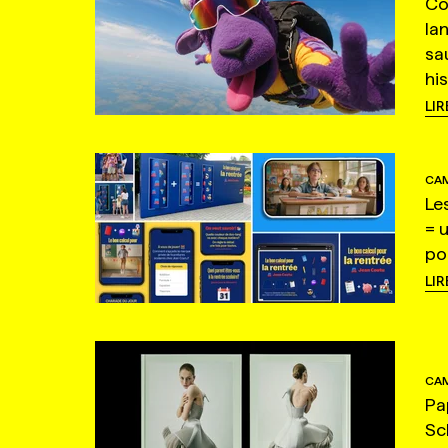
Co
la
sa
hi
LIR
CAM
Le
= 
po
LIR
CAM
Pa
Sc