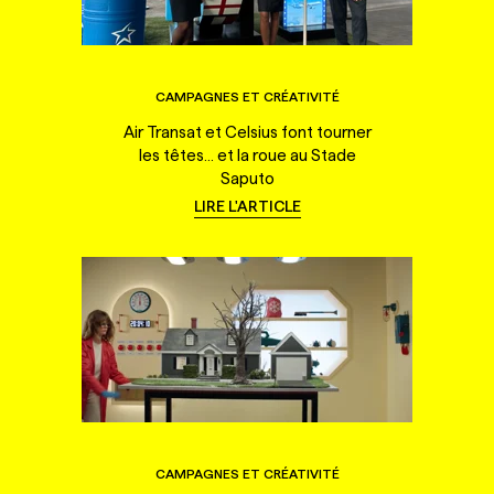
CAMPAGNES ET CRÉATIVITÉ
Air Transat et Celsius font tourner
les têtes... et la roue au Stade
Saputo
LIRE L'ARTICLE
CAMPAGNES ET CRÉATIVITÉ