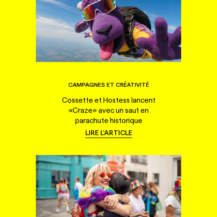
CAMPAGNES ET CRÉATIVITÉ
Cossette et Hostess lancent
«Craze» avec un saut en
parachute historique
LIRE L'ARTICLE