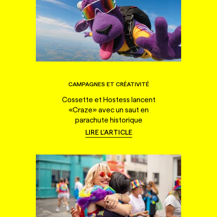
CAMPAGNES ET CRÉATIVITÉ
Cossette et Hostess lancent
«Craze» avec un saut en
parachute historique
LIRE L'ARTICLE