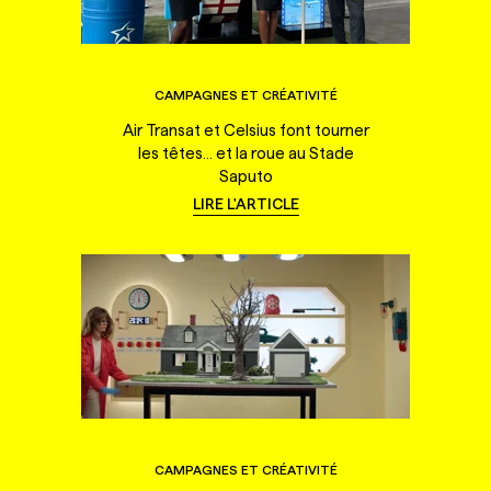
CAMPAGNES ET CRÉATIVITÉ
Air Transat et Celsius font tourner
les têtes... et la roue au Stade
Saputo
LIRE L'ARTICLE
CAMPAGNES ET CRÉATIVITÉ