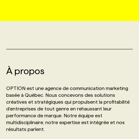
MARKETING ET COMMUNICATION
NOUVEAUX MANDATS
AFFICHEZ UN POSTE / TARIFS
CANDIDAT
BULLETIN RECRUTEMENT
NOS CONFÉRENCES
FORMATIONS
WEB & MÉDIAS SOCIAUX
VOIR LES OFFRES
AFFAIRES DE L'INDUSTRIE
CONSULTER LA CVTHÈQUE
INFOLETTRE PUBLICITÉ
FAQ
NOS FORMATIONS EN LIGNE
CHASSE DE TÊTE
MARKETING DURABLE
PROFIL CANDIDAT
INITIATIVES NUMÉRIQUES
PROFIL ENTREPRISE
ANNONCEZ AVEC NOUS
ANNONCEZ AVEC NOUS
NOS PARCOURS DE FORMATIONS
SERVICE DE CHASSE DE TÊTE
À propos
GEO/SEO
PRIX ET DISTINCTIONS
FAQ
FORMATIONS PERSONNALISÉES
NOS TARIFS
OPTION est une agence de communication marketing
ÉVÉNEMENTIEL
TENDANCES
ANNONCEZ AVEC NOUS
basée à Québec. Nous concevons des solutions
NOS FORMATEUR‧RICES
NOS EXPERTISES
créatives et stratégiques qui propulsent la profitabilité
d’entreprises de tout genre en rehaussant leur
NOS AUTEUR‧RICES
POURQUOI CHOISIR NOS FORMATIONS
FAQ
performance de marque. Notre équipe est
multidisciplinaire, notre expertise est intégrée et nos
résultats parlent.
NOS TARIFS
ANNONCEZ AVEC NOUS