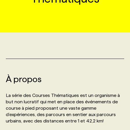
MARKETING ET COMMUNICATION
NOUVEAUX MANDATS
AFFICHEZ UN POSTE / TARIFS
CANDIDAT
BULLETIN RECRUTEMENT
NOS CONFÉRENCES
FORMATIONS
WEB & MÉDIAS SOCIAUX
VOIR LES OFFRES
AFFAIRES DE L'INDUSTRIE
CONSULTER LA CVTHÈQUE
INFOLETTRE PUBLICITÉ
FAQ
NOS FORMATIONS EN LIGNE
CHASSE DE TÊTE
MARKETING DURABLE
PROFIL CANDIDAT
INITIATIVES NUMÉRIQUES
PROFIL ENTREPRISE
ANNONCEZ AVEC NOUS
ANNONCEZ AVEC NOUS
NOS PARCOURS DE FORMATIONS
SERVICE DE CHASSE DE TÊTE
GEO/SEO
PRIX ET DISTINCTIONS
FAQ
FORMATIONS PERSONNALISÉES
NOS TARIFS
À propos
ÉVÉNEMENTIEL
TENDANCES
ANNONCEZ AVEC NOUS
NOS FORMATEUR‧RICES
NOS EXPERTISES
La série des Courses Thématiques est un organisme à
but non lucratif qui met en place des événements de
NOS AUTEUR‧RICES
POURQUOI CHOISIR NOS FORMATIONS
FAQ
course à pied proposant une vaste gamme
d’expériences, des parcours en sentier aux parcours
urbains, avec des distances entre 1 et 42,2 km!
NOS TARIFS
ANNONCEZ AVEC NOUS