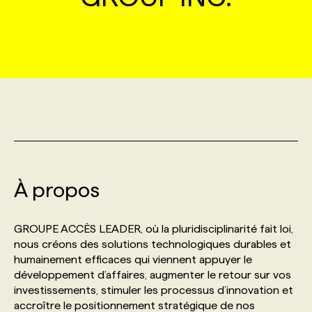
MARKETING ET COMMUNICATION
NOUVEAUX MANDATS
AFFICHEZ UN POSTE / TARIFS
CANDIDAT
BULLETIN RECRUTEMENT
NOS CONFÉRENCES
FORMATIONS
WEB & MÉDIAS SOCIAUX
VOIR LES OFFRES
AFFAIRES DE L'INDUSTRIE
CONSULTER LA CVTHÈQUE
INFOLETTRE PUBLICITÉ
FAQ
NOS FORMATIONS EN LIGNE
CHASSE DE TÊTE
MARKETING DURABLE
PROFIL CANDIDAT
INITIATIVES NUMÉRIQUES
PROFIL ENTREPRISE
ANNONCEZ AVEC NOUS
ANNONCEZ AVEC NOUS
NOS PARCOURS DE FORMATIONS
SERVICE DE CHASSE DE TÊTE
GEO/SEO
PRIX ET DISTINCTIONS
FAQ
FORMATIONS PERSONNALISÉES
NOS TARIFS
À propos
ÉVÉNEMENTIEL
TENDANCES
ANNONCEZ AVEC NOUS
NOS FORMATEUR‧RICES
NOS EXPERTISES
GROUPE ACCÈS LEADER, où la pluridisciplinarité fait loi,
nous créons des solutions technologiques durables et
NOS AUTEUR‧RICES
POURQUOI CHOISIR NOS FORMATIONS
FAQ
humainement efficaces qui viennent appuyer le
développement d’affaires, augmenter le retour sur vos
investissements, stimuler les processus d’innovation et
NOS TARIFS
ANNONCEZ AVEC NOUS
accroître le positionnement stratégique de nos