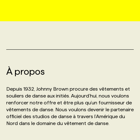
MARKETING ET COMMUNICATION
NOUVEAUX MANDATS
AFFICHEZ UN POSTE / TARIFS
CANDIDAT
BULLETIN RECRUTEMENT
NOS CONFÉRENCES
FORMATIONS
WEB & MÉDIAS SOCIAUX
VOIR LES OFFRES
AFFAIRES DE L'INDUSTRIE
CONSULTER LA CVTHÈQUE
INFOLETTRE PUBLICITÉ
FAQ
NOS FORMATIONS EN LIGNE
CHASSE DE TÊTE
MARKETING DURABLE
PROFIL CANDIDAT
INITIATIVES NUMÉRIQUES
PROFIL ENTREPRISE
ANNONCEZ AVEC NOUS
ANNONCEZ AVEC NOUS
NOS PARCOURS DE FORMATIONS
SERVICE DE CHASSE DE TÊTE
À propos
GEO/SEO
PRIX ET DISTINCTIONS
FAQ
FORMATIONS PERSONNALISÉES
NOS TARIFS
Depuis 1932, Johnny Brown procure des vêtements et
ÉVÉNEMENTIEL
TENDANCES
ANNONCEZ AVEC NOUS
souliers de danse aux initiés. Aujourd’hui, nous voulons
NOS FORMATEUR‧RICES
NOS EXPERTISES
renforcer notre offre et être plus qu’un fournisseur de
vêtements de danse. Nous voulons devenir le partenaire
NOS AUTEUR‧RICES
POURQUOI CHOISIR NOS FORMATIONS
FAQ
officiel des studios de danse à travers l’Amérique du
Nord dans le domaine du vêtement de danse.
NOS TARIFS
ANNONCEZ AVEC NOUS