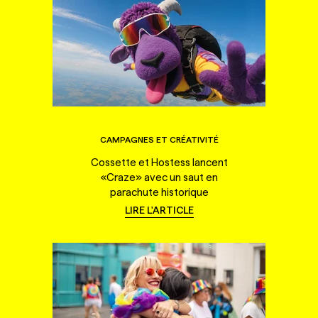
CAMPAGNES ET CRÉATIVITÉ
Cossette et Hostess lancent
«Craze» avec un saut en
parachute historique
LIRE L'ARTICLE