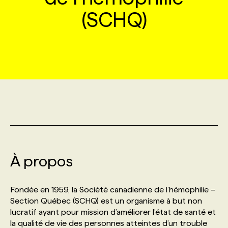
(SCHQ)
MARKETING ET COMMUNICATION
NOUVEAUX MANDATS
AFFICHEZ UN POSTE / TARIFS
CANDIDAT
BULLETIN RECRUTEMENT
NOS CONFÉRENCES
FORMATIONS
WEB & MÉDIAS SOCIAUX
VOIR LES OFFRES
AFFAIRES DE L'INDUSTRIE
CONSULTER LA CVTHÈQUE
INFOLETTRE PUBLICITÉ
FAQ
NOS FORMATIONS EN LIGNE
CHASSE DE TÊTE
MARKETING DURABLE
PROFIL CANDIDAT
INITIATIVES NUMÉRIQUES
PROFIL ENTREPRISE
ANNONCEZ AVEC NOUS
ANNONCEZ AVEC NOUS
NOS PARCOURS DE FORMATIONS
SERVICE DE CHASSE DE TÊTE
GEO/SEO
PRIX ET DISTINCTIONS
FAQ
FORMATIONS PERSONNALISÉES
NOS TARIFS
ÉVÉNEMENTIEL
TENDANCES
ANNONCEZ AVEC NOUS
NOS FORMATEUR‧RICES
NOS EXPERTISES
À propos
NOS AUTEUR‧RICES
POURQUOI CHOISIR NOS FORMATIONS
FAQ
Fondée en 1959, la Société canadienne de l’hémophilie –
Section Québec (SCHQ) est un organisme à but non
lucratif ayant pour mission d’améliorer l’état de santé et
NOS TARIFS
ANNONCEZ AVEC NOUS
la qualité de vie des personnes atteintes d’un trouble