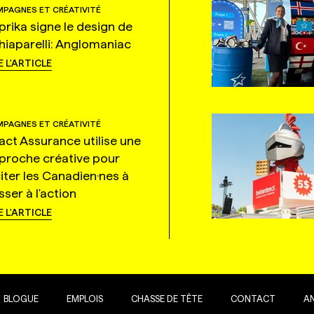
PAGNES ET CRÉATIVITÉ
prika signe le design de
hiaparelli: Anglomaniac
E L'ARTICLE
PAGNES ET CRÉATIVITÉ
tact Assurance utilise une
proche créative pour
citer les Canadien·nes à
ser à l'action
E L'ARTICLE
BLOGUE
EMPLOIS
CHASSE DE TÊTE
CONTACT
A