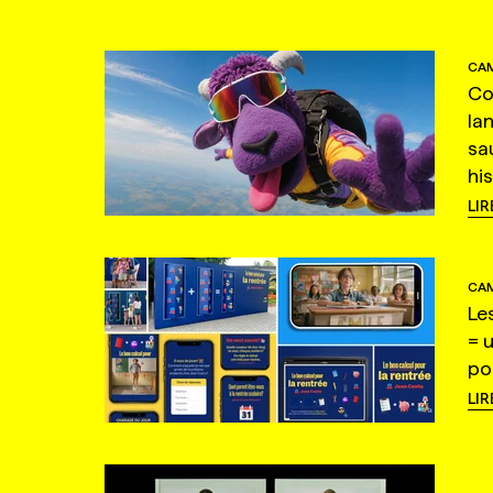
CAM
Co
la
sa
hi
LIR
CAM
Le
= 
po
LIR