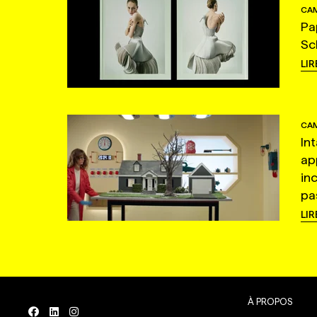
CAM
Pa
Sc
LIR
CAM
In
ap
in
pas
LIR
À PROPOS