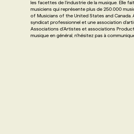
les facettes de l'industrie de la musique. Elle fa
NOS TARIFS
ANNONCEZ AVEC NOUS
musiciens qui représente plus de 250.000 musi
of Musicians of the United States and Canada.
syndicat professionnel et une association d'ar
PROGRAMMES DE SUBVENTIONS
Associations d'Artistes et associations Produc
musique en général, n'hésitez pas à communiqu
FAQ
ANNONCEZ AVEC NOUS