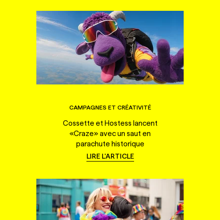
CAMPAGNES ET CRÉATIVITÉ
Cossette et Hostess lancent
«Craze» avec un saut en
parachute historique
LIRE L'ARTICLE