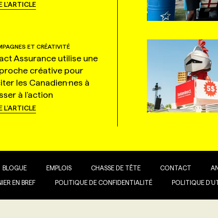
E L'ARTICLE
PAGNES ET CRÉATIVITÉ
tact Assurance utilise une
proche créative pour
citer les Canadien·nes à
ser à l'action
E L'ARTICLE
BLOGUE
EMPLOIS
CHASSE DE TÊTE
CONTACT
A
IER EN BREF
POLITIQUE DE CONFIDENTIALITÉ
POLITIQUE D’U