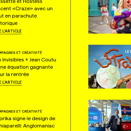
ssette et Hostess
ncent «Craze» avec un
ut en parachute
storique
E L'ARTICLE
PAGNES ET CRÉATIVITÉ
s Invisibles + Jean Coutu
une équation gagnante
ur la rentrée
E L'ARTICLE
PAGNES ET CRÉATIVITÉ
prika signe le design de
hiaparelli: Anglomaniac