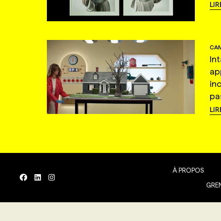
LIR
CAM
In
ap
in
pas
LIR
À PROPOS
GREN