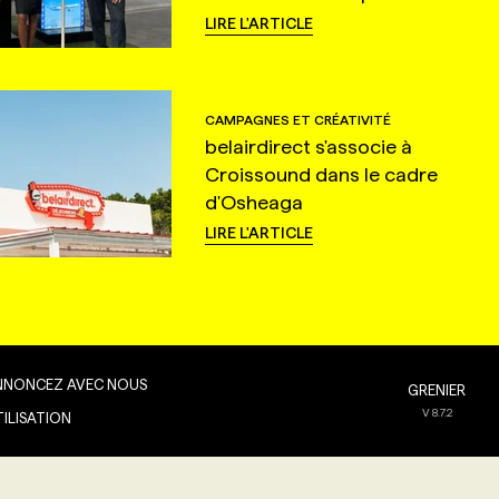
LIRE L'ARTICLE
CAMPAGNES ET CRÉATIVITÉ
belairdirect s'associe à
Croissound dans le cadre
d'Osheaga
LIRE L'ARTICLE
NNONCEZ AVEC NOUS
GRENIER
V
8.7.2
TILISATION