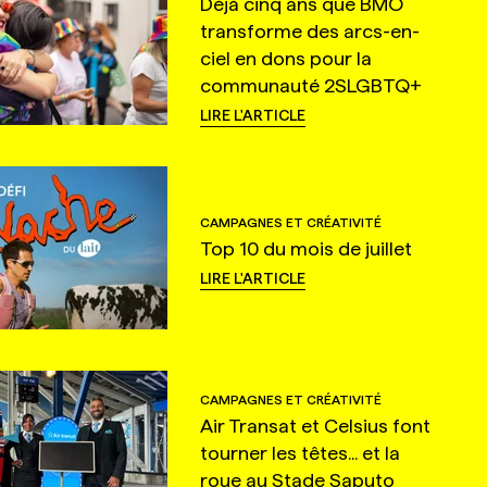
Déjà cinq ans que BMO
transforme des arcs-en-
ciel en dons pour la
communauté 2SLGBTQ+
LIRE L'ARTICLE
CAMPAGNES ET CRÉATIVITÉ
Top 10 du mois de juillet
LIRE L'ARTICLE
CAMPAGNES ET CRÉATIVITÉ
Air Transat et Celsius font
tourner les têtes... et la
roue au Stade Saputo