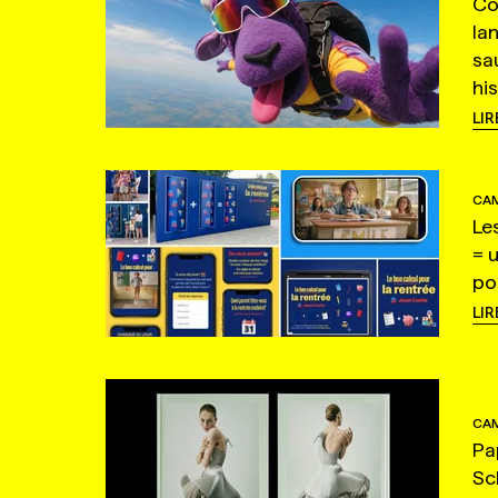
Co
la
sa
hi
LIR
CAM
Le
= 
po
LIR
CAM
Pa
Sc