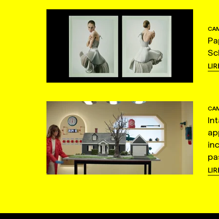
CAM
Pa
Sc
LIR
CAM
In
ap
in
pas
LIR