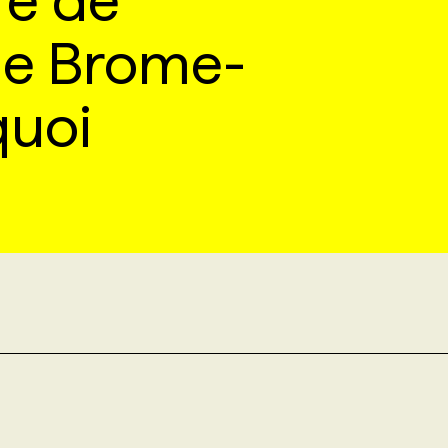
e de
e Brome-
quoi