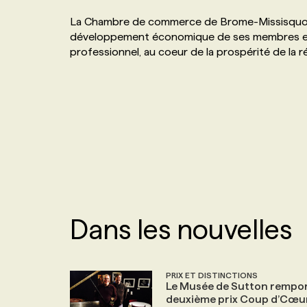
NOS TARIFS
ANNONCEZ AVEC NOUS
La Chambre de commerce de Brome-Missisquoi e
développement économique de ses membres et de 
professionnel, au coeur de la prospérité de la r
PROGRAMMES DE SUBVENTIONS
FAQ
ANNONCEZ AVEC NOUS
Dans les nouvelles
PRIX ET DISTINCTIONS
Le Musée de Sutton rempor
deuxième prix Coup d’Cœu