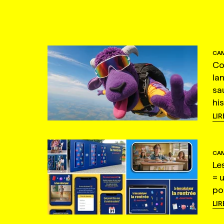
CAM
Co
la
sa
hi
LIR
CAM
Le
= 
po
LIR