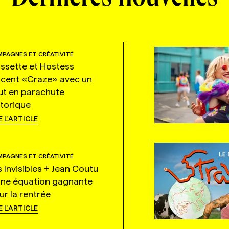
PAGNES ET CRÉATIVITÉ
ssette et Hostess
ncent «Craze» avec un
ut en parachute
storique
E L'ARTICLE
PAGNES ET CRÉATIVITÉ
s Invisibles + Jean Coutu
une équation gagnante
ur la rentrée
E L'ARTICLE