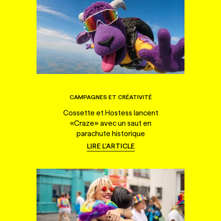
CAMPAGNES ET CRÉATIVITÉ
Cossette et Hostess lancent
«Craze» avec un saut en
parachute historique
LIRE L'ARTICLE