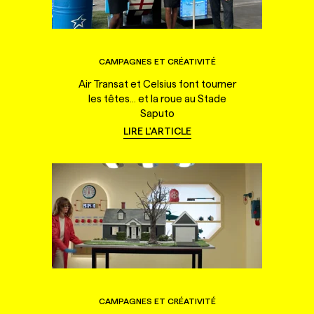
CAMPAGNES ET CRÉATIVITÉ
Air Transat et Celsius font tourner
les têtes... et la roue au Stade
Saputo
LIRE L'ARTICLE
CAMPAGNES ET CRÉATIVITÉ