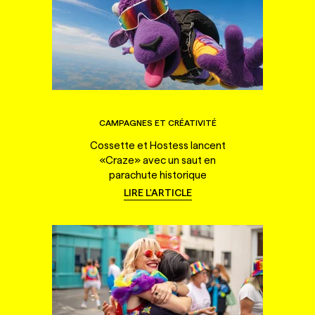
CAMPAGNES ET CRÉATIVITÉ
Cossette et Hostess lancent
«Craze» avec un saut en
parachute historique
LIRE L'ARTICLE