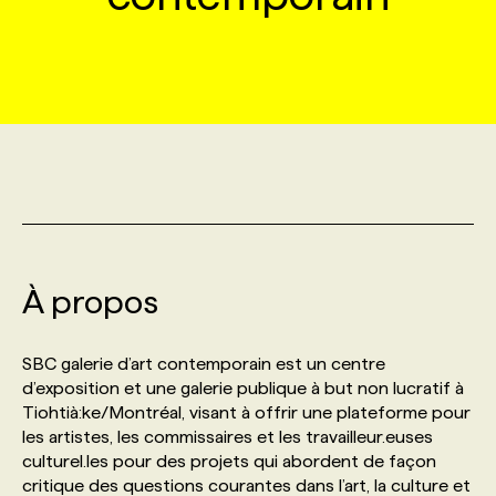
MARKETING ET COMMUNICATION
NOUVEAUX MANDATS
AFFICHEZ UN POSTE / TARIFS
CANDIDAT
BULLETIN RECRUTEMENT
NOS CONFÉRENCES
FORMATIONS
WEB & MÉDIAS SOCIAUX
VOIR LES OFFRES
AFFAIRES DE L'INDUSTRIE
CONSULTER LA CVTHÈQUE
INFOLETTRE PUBLICITÉ
FAQ
NOS FORMATIONS EN LIGNE
CHASSE DE TÊTE
MARKETING DURABLE
PROFIL CANDIDAT
INITIATIVES NUMÉRIQUES
PROFIL ENTREPRISE
ANNONCEZ AVEC NOUS
ANNONCEZ AVEC NOUS
NOS PARCOURS DE FORMATIONS
SERVICE DE CHASSE DE TÊTE
GEO/SEO
PRIX ET DISTINCTIONS
FAQ
FORMATIONS PERSONNALISÉES
NOS TARIFS
À propos
ÉVÉNEMENTIEL
TENDANCES
ANNONCEZ AVEC NOUS
NOS FORMATEUR‧RICES
NOS EXPERTISES
SBC galerie d’art contemporain est un centre
d’exposition et une galerie publique à but non lucratif à
NOS AUTEUR‧RICES
POURQUOI CHOISIR NOS FORMATIONS
FAQ
Tiohtià:ke/Montréal, visant à offrir une plateforme pour
les artistes, les commissaires et les travailleur.euses
culturel.les pour des projets qui abordent de façon
NOS TARIFS
ANNONCEZ AVEC NOUS
critique des questions courantes dans l’art, la culture et