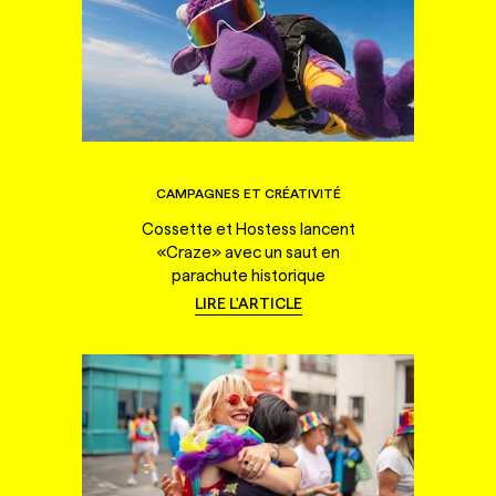
CAMPAGNES ET CRÉATIVITÉ
Cossette et Hostess lancent
«Craze» avec un saut en
parachute historique
LIRE L'ARTICLE