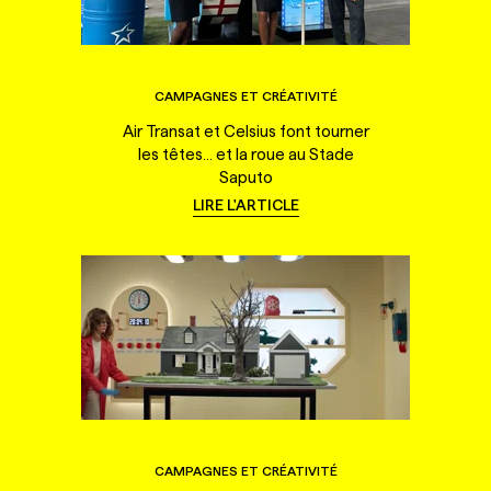
CAMPAGNES ET CRÉATIVITÉ
Air Transat et Celsius font tourner
les têtes... et la roue au Stade
Saputo
LIRE L'ARTICLE
CAMPAGNES ET CRÉATIVITÉ