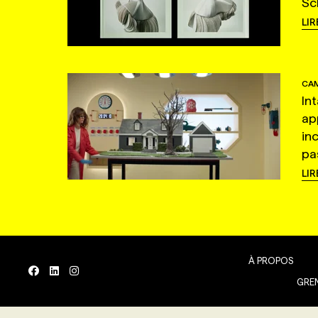
Sc
LIR
CAM
In
ap
in
pas
LIR
À PROPOS
GREN