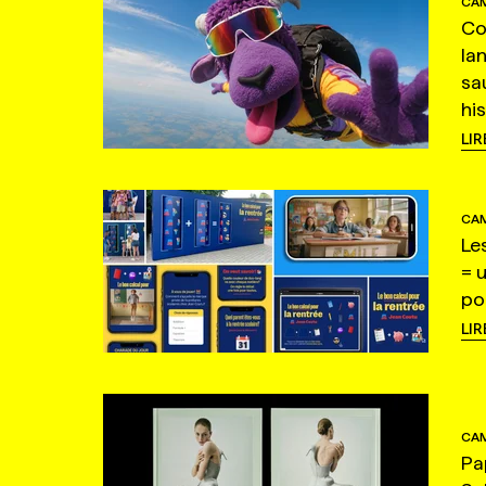
CAM
Co
la
sa
hi
LIR
CAM
Le
= 
po
LIR
CAM
Pa