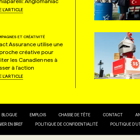
hiaparelli: Anglomaniac
E L'ARTICLE
PAGNES ET CRÉATIVITÉ
tact Assurance utilise une
proche créative pour
citer les Canadien·nes à
ser à l'action
E L'ARTICLE
BLOGUE
EMPLOIS
CHASSE DE TÊTE
CONTACT
A
IER EN BREF
POLITIQUE DE CONFIDENTIALITÉ
POLITIQUE D’U