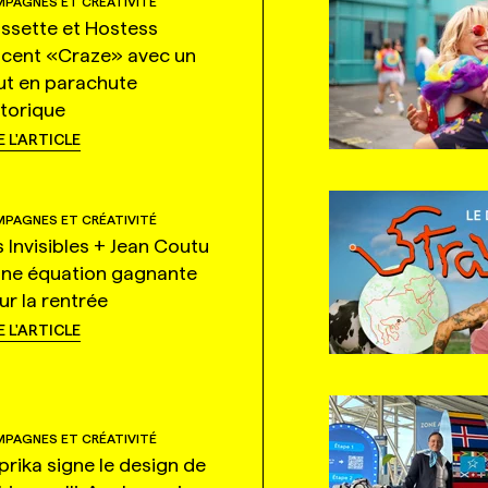
PAGNES ET CRÉATIVITÉ
ssette et Hostess
ncent «Craze» avec un
ut en parachute
storique
E L'ARTICLE
PAGNES ET CRÉATIVITÉ
s Invisibles + Jean Coutu
une équation gagnante
ur la rentrée
E L'ARTICLE
PAGNES ET CRÉATIVITÉ
prika signe le design de