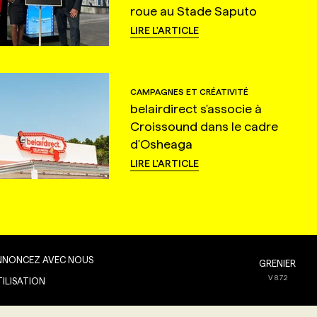
roue au Stade Saputo
LIRE L'ARTICLE
CAMPAGNES ET CRÉATIVITÉ
belairdirect s'associe à
Croissound dans le cadre
d'Osheaga
LIRE L'ARTICLE
NNONCEZ AVEC NOUS
GRENIER
V
8.7.2
TILISATION