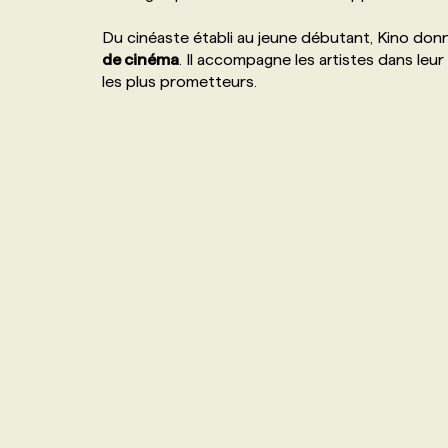
NOS TARIFS
ANNONCEZ AVEC NOUS
Du cinéaste établi au jeune débutant, Kino don
de cinéma
. Il accompagne les artistes dans leu
les plus prometteurs.
PROGRAMMES DE SUBVENTIONS
FAQ
ANNONCEZ AVEC NOUS