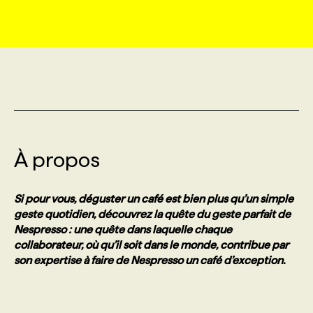
MARKETING ET COMMUNICATION
NOUVEAUX MANDATS
AFFICHEZ UN POSTE / TARIFS
CANDIDAT
BULLETIN RECRUTEMENT
NOS CONFÉRENCES
FORMATIONS
WEB & MÉDIAS SOCIAUX
VOIR LES OFFRES
AFFAIRES DE L'INDUSTRIE
CONSULTER LA CVTHÈQUE
INFOLETTRE PUBLICITÉ
FAQ
NOS FORMATIONS EN LIGNE
CHASSE DE TÊTE
MARKETING DURABLE
PROFIL CANDIDAT
INITIATIVES NUMÉRIQUES
PROFIL ENTREPRISE
ANNONCEZ AVEC NOUS
ANNONCEZ AVEC NOUS
NOS PARCOURS DE FORMATIONS
SERVICE DE CHASSE DE TÊTE
À propos
GEO/SEO
PRIX ET DISTINCTIONS
FAQ
FORMATIONS PERSONNALISÉES
NOS TARIFS
Si pour vous, déguster un café est bien plus qu’un simple
ÉVÉNEMENTIEL
TENDANCES
ANNONCEZ AVEC NOUS
geste quotidien, découvrez la quête du geste parfait de
NOS FORMATEUR‧RICES
NOS EXPERTISES
Nespresso : une quête dans laquelle chaque
collaborateur, où qu’il soit dans le monde, contribue par
NOS AUTEUR‧RICES
POURQUOI CHOISIR NOS FORMATIONS
FAQ
son expertise à faire de Nespresso un café d’exception.
NOS TARIFS
ANNONCEZ AVEC NOUS