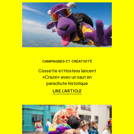
CAMPAGNES ET CRÉATIVITÉ
Cossette et Hostess lancent
«Craze» avec un saut en
parachute historique
LIRE L'ARTICLE