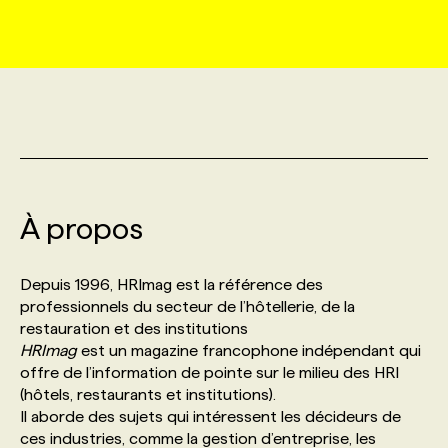
MARKETING ET COMMUNICATION
NOUVEAUX MANDATS
AFFICHEZ UN POSTE / TARIFS
CANDIDAT
BULLETIN RECRUTEMENT
NOS CONFÉRENCES
FORMATIONS
WEB & MÉDIAS SOCIAUX
VOIR LES OFFRES
AFFAIRES DE L'INDUSTRIE
CONSULTER LA CVTHÈQUE
INFOLETTRE PUBLICITÉ
FAQ
NOS FORMATIONS EN LIGNE
CHASSE DE TÊTE
MARKETING DURABLE
PROFIL CANDIDAT
INITIATIVES NUMÉRIQUES
PROFIL ENTREPRISE
ANNONCEZ AVEC NOUS
ANNONCEZ AVEC NOUS
NOS PARCOURS DE FORMATIONS
SERVICE DE CHASSE DE TÊTE
À propos
GEO/SEO
PRIX ET DISTINCTIONS
FAQ
FORMATIONS PERSONNALISÉES
NOS TARIFS
Depuis 1996, HRImag est la référence des
ÉVÉNEMENTIEL
TENDANCES
ANNONCEZ AVEC NOUS
professionnels du secteur de l’hôtellerie, de la
NOS FORMATEUR‧RICES
NOS EXPERTISES
restauration et des institutions
HRImag
est un magazine francophone indépendant qui
NOS AUTEUR‧RICES
POURQUOI CHOISIR NOS FORMATIONS
FAQ
offre de l’information de pointe sur le milieu des HRI
(hôtels, restaurants et institutions).
Il aborde des sujets qui intéressent les décideurs de
NOS TARIFS
ANNONCEZ AVEC NOUS
ces industries, comme la gestion d’entreprise, les