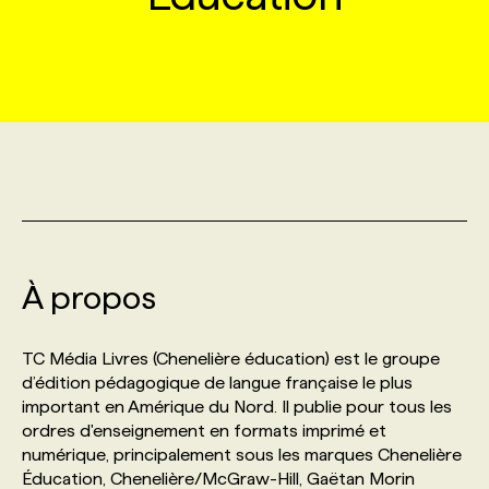
MARKETING ET COMMUNICATION
NOUVEAUX MANDATS
AFFICHEZ UN POSTE / TARIFS
CANDIDAT
BULLETIN RECRUTEMENT
NOS CONFÉRENCES
FORMATIONS
WEB & MÉDIAS SOCIAUX
VOIR LES OFFRES
AFFAIRES DE L'INDUSTRIE
CONSULTER LA CVTHÈQUE
INFOLETTRE PUBLICITÉ
FAQ
NOS FORMATIONS EN LIGNE
CHASSE DE TÊTE
MARKETING DURABLE
PROFIL CANDIDAT
INITIATIVES NUMÉRIQUES
PROFIL ENTREPRISE
ANNONCEZ AVEC NOUS
ANNONCEZ AVEC NOUS
NOS PARCOURS DE FORMATIONS
SERVICE DE CHASSE DE TÊTE
GEO/SEO
PRIX ET DISTINCTIONS
FAQ
FORMATIONS PERSONNALISÉES
NOS TARIFS
À propos
ÉVÉNEMENTIEL
TENDANCES
ANNONCEZ AVEC NOUS
NOS FORMATEUR‧RICES
NOS EXPERTISES
TC Média Livres (Chenelière éducation) est le groupe
d’édition pédagogique de langue française le plus
NOS AUTEUR‧RICES
POURQUOI CHOISIR NOS FORMATIONS
FAQ
important en Amérique du Nord. Il publie pour tous les
ordres d'enseignement en formats imprimé et
numérique, principalement sous les marques Chenelière
NOS TARIFS
ANNONCEZ AVEC NOUS
Éducation, Chenelière/McGraw-Hill, Gaëtan Morin