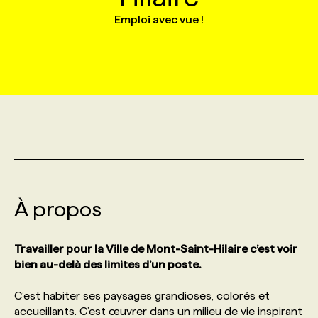
Emploi avec vue !
MARKETING ET COMMUNICATION
NOUVEAUX MANDATS
AFFICHEZ UN POSTE / TARIFS
CANDIDAT
BULLETIN RECRUTEMENT
NOS CONFÉRENCES
FORMATIONS
WEB & MÉDIAS SOCIAUX
VOIR LES OFFRES
AFFAIRES DE L'INDUSTRIE
CONSULTER LA CVTHÈQUE
INFOLETTRE PUBLICITÉ
FAQ
NOS FORMATIONS EN LIGNE
CHASSE DE TÊTE
MARKETING DURABLE
PROFIL CANDIDAT
INITIATIVES NUMÉRIQUES
PROFIL ENTREPRISE
ANNONCEZ AVEC NOUS
ANNONCEZ AVEC NOUS
NOS PARCOURS DE FORMATIONS
SERVICE DE CHASSE DE TÊTE
GEO/SEO
PRIX ET DISTINCTIONS
FAQ
FORMATIONS PERSONNALISÉES
NOS TARIFS
À propos
ÉVÉNEMENTIEL
TENDANCES
ANNONCEZ AVEC NOUS
NOS FORMATEUR‧RICES
NOS EXPERTISES
Travailler pour la Ville de Mont-Saint-Hilaire c’est voir
NOS AUTEUR‧RICES
POURQUOI CHOISIR NOS FORMATIONS
FAQ
bien au-delà des limites d’un poste.
C’est habiter ses paysages grandioses, colorés et
NOS TARIFS
ANNONCEZ AVEC NOUS
accueillants. C’est œuvrer dans un milieu de vie inspirant