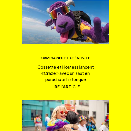
CAMPAGNES ET CRÉATIVITÉ
Cossette et Hostess lancent
«Craze» avec un saut en
parachute historique
LIRE L'ARTICLE