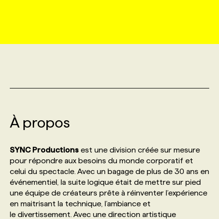
MARKETING ET COMMUNICATION
NOUVEAUX MANDATS
AFFICHEZ UN POSTE / TARIFS
CANDIDAT
BULLETIN RECRUTEMENT
NOS CONFÉRENCES
FORMATIONS
WEB & MÉDIAS SOCIAUX
VOIR LES OFFRES
AFFAIRES DE L'INDUSTRIE
CONSULTER LA CVTHÈQUE
INFOLETTRE PUBLICITÉ
FAQ
NOS FORMATIONS EN LIGNE
CHASSE DE TÊTE
MARKETING DURABLE
PROFIL CANDIDAT
INITIATIVES NUMÉRIQUES
PROFIL ENTREPRISE
ANNONCEZ AVEC NOUS
ANNONCEZ AVEC NOUS
NOS PARCOURS DE FORMATIONS
SERVICE DE CHASSE DE TÊTE
GEO/SEO
À propos
PRIX ET DISTINCTIONS
FAQ
FORMATIONS PERSONNALISÉES
NOS TARIFS
ÉVÉNEMENTIEL
TENDANCES
ANNONCEZ AVEC NOUS
SYNC Productions
est une division créée sur mesure
NOS FORMATEUR‧RICES
NOS EXPERTISES
pour répondre aux besoins du monde corporatif et
celui du spectacle. Avec un bagage de plus de 30 ans en
NOS AUTEUR‧RICES
POURQUOI CHOISIR NOS FORMATIONS
FAQ
événementiel, la suite logique était de mettre sur pied
une équipe de créateurs prête à réinventer l’expérience
en maitrisant la technique, l’ambiance et
NOS TARIFS
ANNONCEZ AVEC NOUS
le divertissement. Avec une direction artistique