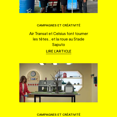
CAMPAGNES ET CRÉATIVITÉ
Air Transat et Celsius font tourner
les têtes... et la roue au Stade
Saputo
LIRE L'ARTICLE
CAMPAGNES ET CRÉATIVITÉ