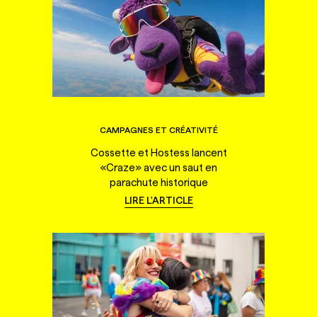
CAMPAGNES ET CRÉATIVITÉ
Cossette et Hostess lancent
«Craze» avec un saut en
parachute historique
LIRE L'ARTICLE