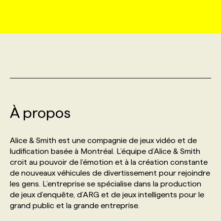
MARKETING ET COMMUNICATION
NOUVEAUX MANDATS
AFFICHEZ UN POSTE / TARIFS
CANDIDAT
BULLETIN RECRUTEMENT
NOS CONFÉRENCES
FORMATIONS
WEB & MÉDIAS SOCIAUX
VOIR LES OFFRES
AFFAIRES DE L'INDUSTRIE
CONSULTER LA CVTHÈQUE
INFOLETTRE PUBLICITÉ
FAQ
NOS FORMATIONS EN LIGNE
CHASSE DE TÊTE
MARKETING DURABLE
PROFIL CANDIDAT
INITIATIVES NUMÉRIQUES
PROFIL ENTREPRISE
ANNONCEZ AVEC NOUS
ANNONCEZ AVEC NOUS
NOS PARCOURS DE FORMATIONS
SERVICE DE CHASSE DE TÊTE
À propos
GEO/SEO
PRIX ET DISTINCTIONS
FAQ
FORMATIONS PERSONNALISÉES
NOS TARIFS
Alice & Smith est une compagnie de jeux vidéo et de
ÉVÉNEMENTIEL
TENDANCES
ANNONCEZ AVEC NOUS
ludification basée à Montréal. L’équipe d’Alice & Smith
NOS FORMATEUR‧RICES
NOS EXPERTISES
croit au pouvoir de l’émotion et à la création constante
de nouveaux véhicules de divertissement pour rejoindre
NOS AUTEUR‧RICES
POURQUOI CHOISIR NOS FORMATIONS
FAQ
les gens. L’entreprise se spécialise dans la production
de jeux d’enquête, d’ARG et de jeux intelligents pour le
grand public et la grande entreprise.
NOS TARIFS
ANNONCEZ AVEC NOUS