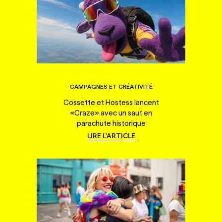
CAMPAGNES ET CRÉATIVITÉ
Cossette et Hostess lancent
«Craze» avec un saut en
parachute historique
LIRE L'ARTICLE