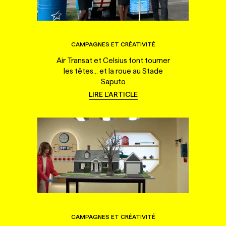
CAMPAGNES ET CRÉATIVITÉ
Air Transat et Celsius font tourner
les têtes... et la roue au Stade
Saputo
LIRE L'ARTICLE
CAMPAGNES ET CRÉATIVITÉ