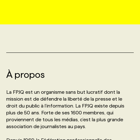
MARKETING ET COMMUNICATION
NOUVEAUX MANDATS
AFFICHEZ UN POSTE / TARIFS
CANDIDAT
BULLETIN RECRUTEMENT
NOS CONFÉRENCES
FORMATIONS
WEB & MÉDIAS SOCIAUX
VOIR LES OFFRES
AFFAIRES DE L'INDUSTRIE
CONSULTER LA CVTHÈQUE
INFOLETTRE PUBLICITÉ
FAQ
NOS FORMATIONS EN LIGNE
CHASSE DE TÊTE
MARKETING DURABLE
PROFIL CANDIDAT
INITIATIVES NUMÉRIQUES
PROFIL ENTREPRISE
ANNONCEZ AVEC NOUS
ANNONCEZ AVEC NOUS
NOS PARCOURS DE FORMATIONS
SERVICE DE CHASSE DE TÊTE
À propos
GEO/SEO
PRIX ET DISTINCTIONS
FAQ
FORMATIONS PERSONNALISÉES
NOS TARIFS
La FPJQ est un organisme sans but lucratif dont la
ÉVÉNEMENTIEL
TENDANCES
ANNONCEZ AVEC NOUS
NOS FORMATEUR‧RICES
NOS EXPERTISES
mission est de défendre la liberté de la presse et le
droit du public à l’information. La FPJQ existe depuis
plus de 50 ans. Forte de ses 1600 membres, qui
NOS AUTEUR‧RICES
POURQUOI CHOISIR NOS FORMATIONS
FAQ
proviennent de tous les médias, c’est la plus grande
association de journalistes au pays.
NOS TARIFS
ANNONCEZ AVEC NOUS