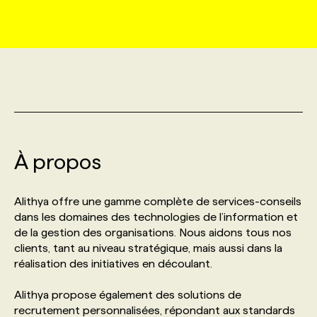
MARKETING ET COMMUNICATION
NOUVEAUX MANDATS
AFFICHEZ UN POSTE / TARIFS
CANDIDAT
BULLETIN RECRUTEMENT
NOS CONFÉRENCES
FORMATIONS
WEB & MÉDIAS SOCIAUX
VOIR LES OFFRES
AFFAIRES DE L'INDUSTRIE
CONSULTER LA CVTHÈQUE
INFOLETTRE PUBLICITÉ
FAQ
NOS FORMATIONS EN LIGNE
CHASSE DE TÊTE
MARKETING DURABLE
PROFIL CANDIDAT
INITIATIVES NUMÉRIQUES
PROFIL ENTREPRISE
ANNONCEZ AVEC NOUS
ANNONCEZ AVEC NOUS
NOS PARCOURS DE FORMATIONS
SERVICE DE CHASSE DE TÊTE
À propos
GEO/SEO
PRIX ET DISTINCTIONS
FAQ
FORMATIONS PERSONNALISÉES
NOS TARIFS
Alithya offre une gamme complète de services-conseils
ÉVÉNEMENTIEL
TENDANCES
ANNONCEZ AVEC NOUS
dans les domaines des technologies de l’information et
NOS FORMATEUR‧RICES
NOS EXPERTISES
de la gestion des organisations. Nous aidons tous nos
clients, tant au niveau stratégique, mais aussi dans la
NOS AUTEUR‧RICES
POURQUOI CHOISIR NOS FORMATIONS
FAQ
réalisation des initiatives en découlant.
Alithya propose également des solutions de
NOS TARIFS
ANNONCEZ AVEC NOUS
recrutement personnalisées, répondant aux standards