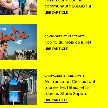
communauté 2SLGBTQ+
LIRE L'ARTICLE
CAMPAGNES ET CRÉATIVITÉ
Top 10 du mois de juillet
LIRE L'ARTICLE
CAMPAGNES ET CRÉATIVITÉ
Air Transat et Celsius font
tourner les têtes... et la
roue au Stade Saputo
LIRE L'ARTICLE