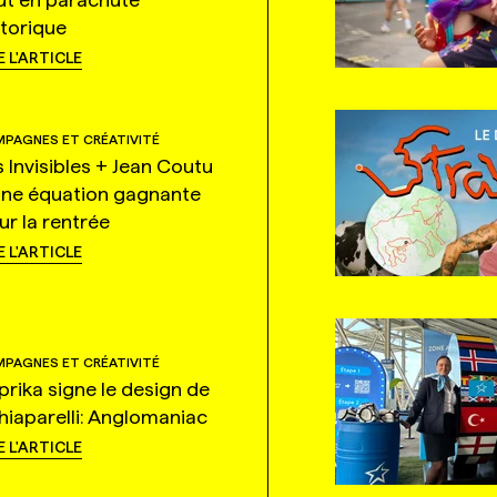
storique
E L'ARTICLE
PAGNES ET CRÉATIVITÉ
s Invisibles + Jean Coutu
une équation gagnante
ur la rentrée
E L'ARTICLE
PAGNES ET CRÉATIVITÉ
prika signe le design de
hiaparelli: Anglomaniac
E L'ARTICLE