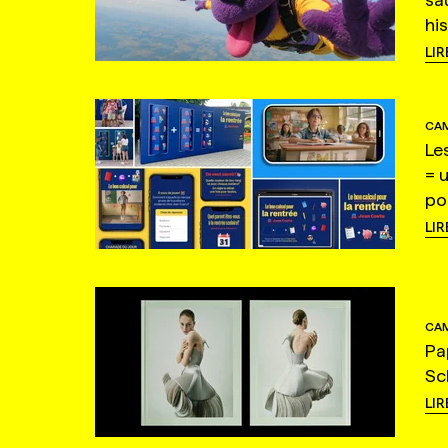
hi
LIR
CAM
Le
= 
po
LIR
CAM
Pa
Sc
LIR