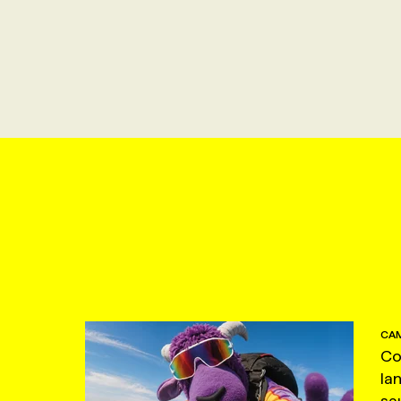
CAM
Co
la
sa