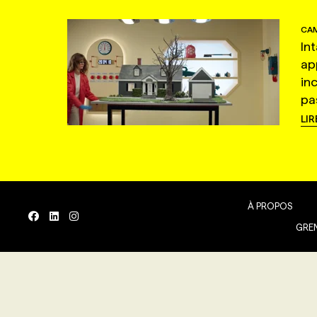
CAM
In
ap
in
pas
LIR
À PROPOS
GREN