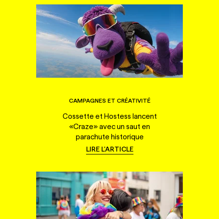
CAMPAGNES ET CRÉATIVITÉ
Cossette et Hostess lancent
«Craze» avec un saut en
parachute historique
LIRE L'ARTICLE