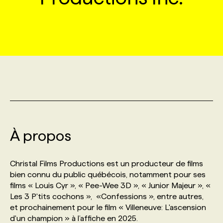
MARKETING ET COMMUNICATION
NOUVEAUX MANDATS
AFFICHEZ UN POSTE / TARIFS
CANDIDAT
BULLETIN RECRUTEMENT
NOS CONFÉRENCES
FORMATIONS
WEB & MÉDIAS SOCIAUX
VOIR LES OFFRES
AFFAIRES DE L'INDUSTRIE
CONSULTER LA CVTHÈQUE
INFOLETTRE PUBLICITÉ
FAQ
NOS FORMATIONS EN LIGNE
CHASSE DE TÊTE
MARKETING DURABLE
PROFIL CANDIDAT
INITIATIVES NUMÉRIQUES
PROFIL ENTREPRISE
ANNONCEZ AVEC NOUS
ANNONCEZ AVEC NOUS
NOS PARCOURS DE FORMATIONS
SERVICE DE CHASSE DE TÊTE
GEO/SEO
PRIX ET DISTINCTIONS
FAQ
FORMATIONS PERSONNALISÉES
NOS TARIFS
À propos
ÉVÉNEMENTIEL
TENDANCES
ANNONCEZ AVEC NOUS
NOS FORMATEUR‧RICES
NOS EXPERTISES
Christal Films Productions est un producteur de films
bien connu du public québécois, notamment pour ses
NOS AUTEUR‧RICES
POURQUOI CHOISIR NOS FORMATIONS
FAQ
films « Louis Cyr », « Pee-Wee 3D », « Junior Majeur », «
Les 3 P'tits cochons », «Confessions », entre autres,
et prochainement pour le film « Villeneuve: L'ascension
NOS TARIFS
ANNONCEZ AVEC NOUS
d'un champion » à l’affiche en 2025.