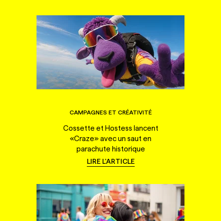
CAMPAGNES ET CRÉATIVITÉ
Cossette et Hostess lancent
«Craze» avec un saut en
parachute historique
LIRE L'ARTICLE