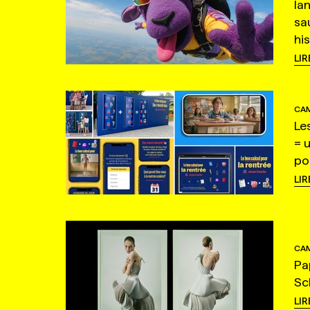
la
sa
hi
LIR
CAM
Le
= 
po
LIR
CAM
Pa
Sc
LIR