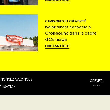
CAMPAGNES ET CRÉATIVITÉ
belairdirect s'associe à
Croissound dans le cadre
d'Osheaga
LIRE L'ARTICLE
NNONCEZ AVEC NOUS
GRENIER
V
8.7.2
TILISATION