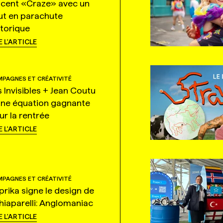
ncent «Craze» avec un
ut en parachute
storique
E L'ARTICLE
PAGNES ET CRÉATIVITÉ
s Invisibles + Jean Coutu
une équation gagnante
ur la rentrée
E L'ARTICLE
PAGNES ET CRÉATIVITÉ
prika signe le design de
hiaparelli: Anglomaniac
E L'ARTICLE