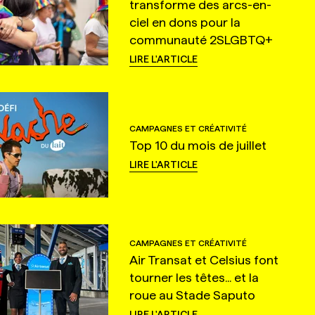
transforme des arcs-en-
ciel en dons pour la
communauté 2SLGBTQ+
LIRE L'ARTICLE
CAMPAGNES ET CRÉATIVITÉ
Top 10 du mois de juillet
LIRE L'ARTICLE
CAMPAGNES ET CRÉATIVITÉ
Air Transat et Celsius font
tourner les têtes... et la
roue au Stade Saputo
LIRE L'ARTICLE