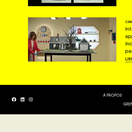
CAM
In
ap
in
pas
LIR
À PROPOS
GREN