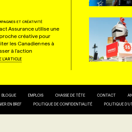
PAGNES ET CRÉATIVITÉ
tact Assurance utilise une
proche créative pour
citer les Canadien·nes à
ser à l'action
E L'ARTICLE
BLOGUE
EMPLOIS
CHASSE DE TÊTE
CONTACT
A
IER EN BREF
POLITIQUE DE CONFIDENTIALITÉ
POLITIQUE D’U