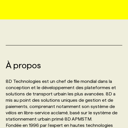
MARKETING ET COMMUNICATION
NOUVEAUX MANDATS
AFFICHEZ UN POSTE / TARIFS
CANDIDAT
BULLETIN RECRUTEMENT
NOS CONFÉRENCES
FORMATIONS
WEB & MÉDIAS SOCIAUX
VOIR LES OFFRES
AFFAIRES DE L'INDUSTRIE
CONSULTER LA CVTHÈQUE
INFOLETTRE PUBLICITÉ
FAQ
NOS FORMATIONS EN LIGNE
CHASSE DE TÊTE
MARKETING DURABLE
PROFIL CANDIDAT
INITIATIVES NUMÉRIQUES
PROFIL ENTREPRISE
ANNONCEZ AVEC NOUS
ANNONCEZ AVEC NOUS
NOS PARCOURS DE FORMATIONS
SERVICE DE CHASSE DE TÊTE
À propos
GEO/SEO
PRIX ET DISTINCTIONS
FAQ
FORMATIONS PERSONNALISÉES
NOS TARIFS
8D Technologies est un chef de file mondial dans la
ÉVÉNEMENTIEL
TENDANCES
ANNONCEZ AVEC NOUS
conception et le développement des plateformes et
NOS FORMATEUR‧RICES
NOS EXPERTISES
solutions de transport urbain les plus avancées. 8D a
mis au point des solutions uniques de gestion et de
NOS AUTEUR‧RICES
POURQUOI CHOISIR NOS FORMATIONS
FAQ
paiements, comprenant notamment son système de
vélos en libre-service acclamé, basé sur le système de
stationnement urbain primé 8D APMSTM.
NOS TARIFS
ANNONCEZ AVEC NOUS
Fondée en 1996 par l’expert en hautes technologies