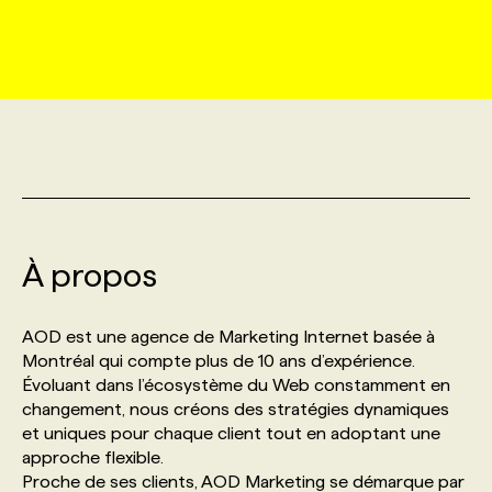
MARKETING ET COMMUNICATION
NOUVEAUX MANDATS
AFFICHEZ UN POSTE / TARIFS
CANDIDAT
BULLETIN RECRUTEMENT
NOS CONFÉRENCES
FORMATIONS
WEB & MÉDIAS SOCIAUX
VOIR LES OFFRES
AFFAIRES DE L'INDUSTRIE
CONSULTER LA CVTHÈQUE
INFOLETTRE PUBLICITÉ
FAQ
NOS FORMATIONS EN LIGNE
CHASSE DE TÊTE
MARKETING DURABLE
PROFIL CANDIDAT
INITIATIVES NUMÉRIQUES
PROFIL ENTREPRISE
ANNONCEZ AVEC NOUS
ANNONCEZ AVEC NOUS
NOS PARCOURS DE FORMATIONS
SERVICE DE CHASSE DE TÊTE
GEO/SEO
À propos
PRIX ET DISTINCTIONS
FAQ
FORMATIONS PERSONNALISÉES
NOS TARIFS
ÉVÉNEMENTIEL
TENDANCES
ANNONCEZ AVEC NOUS
AOD est une agence de Marketing Internet basée à
NOS FORMATEUR‧RICES
NOS EXPERTISES
Montréal qui compte plus de 10 ans d’expérience.
Évoluant dans l’écosystème du Web constamment en
NOS AUTEUR‧RICES
POURQUOI CHOISIR NOS FORMATIONS
FAQ
changement, nous créons des stratégies dynamiques
et uniques pour chaque client tout en adoptant une
approche flexible.
NOS TARIFS
ANNONCEZ AVEC NOUS
Proche de ses clients, AOD Marketing se démarque par