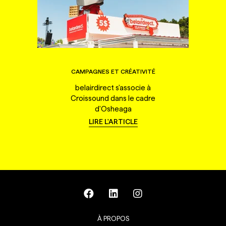
CAMPAGNES ET CRÉATIVITÉ
belairdirect s'associe à
Croissound dans le cadre
d'Osheaga
LIRE L'ARTICLE
À PROPOS