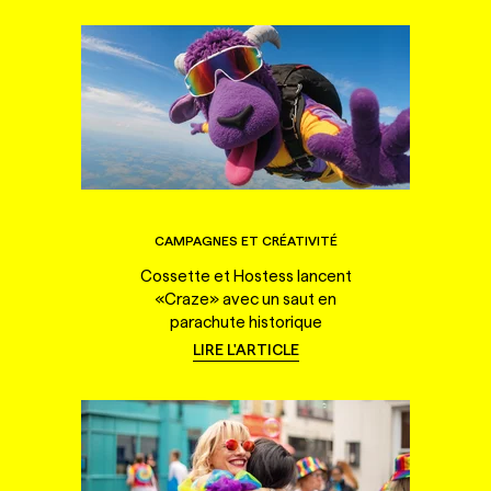
CAMPAGNES ET CRÉATIVITÉ
Cossette et Hostess lancent
«Craze» avec un saut en
parachute historique
LIRE L'ARTICLE