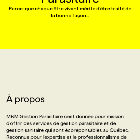
Parce-que chaque être vivant mérite d'être traité de
la bonne façon...
MARKETING ET COMMUNICATION
NOUVEAUX MANDATS
AFFICHEZ UN POSTE / TARIFS
CANDIDAT
BULLETIN RECRUTEMENT
NOS CONFÉRENCES
FORMATIONS
WEB & MÉDIAS SOCIAUX
VOIR LES OFFRES
AFFAIRES DE L'INDUSTRIE
CONSULTER LA CVTHÈQUE
INFOLETTRE PUBLICITÉ
FAQ
NOS FORMATIONS EN LIGNE
CHASSE DE TÊTE
MARKETING DURABLE
PROFIL CANDIDAT
INITIATIVES NUMÉRIQUES
PROFIL ENTREPRISE
ANNONCEZ AVEC NOUS
ANNONCEZ AVEC NOUS
NOS PARCOURS DE FORMATIONS
SERVICE DE CHASSE DE TÊTE
GEO/SEO
PRIX ET DISTINCTIONS
FAQ
FORMATIONS PERSONNALISÉES
NOS TARIFS
ÉVÉNEMENTIEL
TENDANCES
ANNONCEZ AVEC NOUS
NOS FORMATEUR‧RICES
NOS EXPERTISES
À propos
NOS AUTEUR‧RICES
POURQUOI CHOISIR NOS FORMATIONS
FAQ
MBM Gestion Parasitaire c'est donnée pour mission
d'offrir des services de gestion parasitaire et de
gestion sanitaire qui sont écoreponsables au Québec.
NOS TARIFS
ANNONCEZ AVEC NOUS
Reconnue pour l'expertise et le professionnalisme de