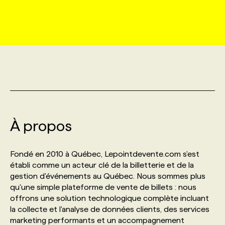
MARKETING ET COMMUNICATION
NOUVEAUX MANDATS
AFFICHEZ UN POSTE / TARIFS
CANDIDAT
BULLETIN RECRUTEMENT
NOS CONFÉRENCES
FORMATIONS
WEB & MÉDIAS SOCIAUX
VOIR LES OFFRES
AFFAIRES DE L'INDUSTRIE
CONSULTER LA CVTHÈQUE
INFOLETTRE PUBLICITÉ
FAQ
NOS FORMATIONS EN LIGNE
CHASSE DE TÊTE
MARKETING DURABLE
PROFIL CANDIDAT
INITIATIVES NUMÉRIQUES
PROFIL ENTREPRISE
ANNONCEZ AVEC NOUS
ANNONCEZ AVEC NOUS
NOS PARCOURS DE FORMATIONS
SERVICE DE CHASSE DE TÊTE
GEO/SEO
À propos
PRIX ET DISTINCTIONS
FAQ
FORMATIONS PERSONNALISÉES
NOS TARIFS
ÉVÉNEMENTIEL
TENDANCES
ANNONCEZ AVEC NOUS
Fondé en 2010 à Québec, Lepointdevente.com s'est
NOS FORMATEUR‧RICES
NOS EXPERTISES
établi comme un acteur clé de la billetterie et de la
gestion d'événements au Québec. Nous sommes plus
NOS AUTEUR‧RICES
POURQUOI CHOISIR NOS FORMATIONS
FAQ
qu'une simple plateforme de vente de billets : nous
offrons une solution technologique complète incluant
la collecte et l'analyse de données clients, des services
NOS TARIFS
ANNONCEZ AVEC NOUS
marketing performants et un accompagnement