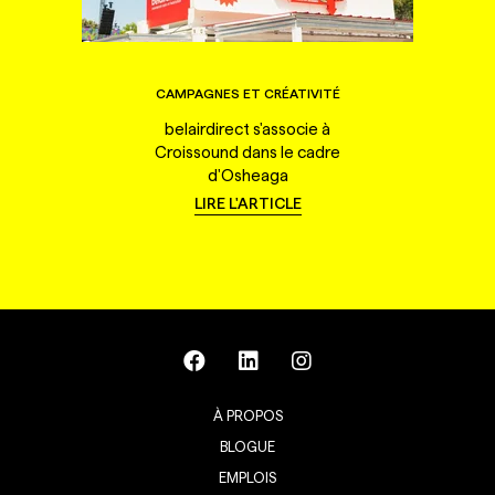
CAMPAGNES ET CRÉATIVITÉ
belairdirect s'associe à
Croissound dans le cadre
d'Osheaga
LIRE L'ARTICLE
À PROPOS
BLOGUE
EMPLOIS