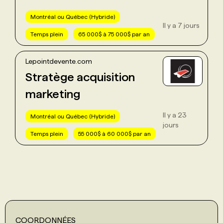
Montréal ou Québec (Hybride)
Il y a 7 jours
Temps plein
65 000$ à 75 000$ par an
Lepointdevente.com
Stratège acquisition
marketing
Il y a 23
Montréal ou Québec (Hybride)
jours
Temps plein
55 000$ à 60 000$ par an
COORDONNÉES