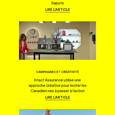
Saputo
LIRE L'ARTICLE
CAMPAGNES ET CRÉATIVITÉ
Intact Assurance utilise une
approche créative pour inciter les
Canadien·nes à passer à l'action
LIRE L'ARTICLE