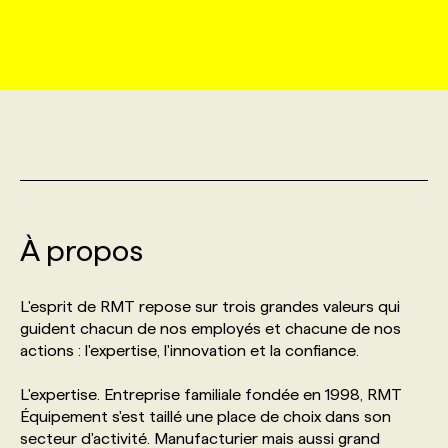
MARKETING ET COMMUNICATION
NOUVEAUX MANDATS
AFFICHEZ UN POSTE / TARIFS
CANDIDAT
BULLETIN RECRUTEMENT
NOS CONFÉRENCES
FORMATIONS
WEB & MÉDIAS SOCIAUX
VOIR LES OFFRES
AFFAIRES DE L'INDUSTRIE
CONSULTER LA CVTHÈQUE
INFOLETTRE PUBLICITÉ
FAQ
NOS FORMATIONS EN LIGNE
CHASSE DE TÊTE
MARKETING DURABLE
PROFIL CANDIDAT
INITIATIVES NUMÉRIQUES
PROFIL ENTREPRISE
ANNONCEZ AVEC NOUS
ANNONCEZ AVEC NOUS
NOS PARCOURS DE FORMATIONS
SERVICE DE CHASSE DE TÊTE
GEO/SEO
À propos
PRIX ET DISTINCTIONS
FAQ
FORMATIONS PERSONNALISÉES
NOS TARIFS
ÉVÉNEMENTIEL
TENDANCES
ANNONCEZ AVEC NOUS
L'esprit de RMT repose sur trois grandes valeurs qui
NOS FORMATEUR‧RICES
NOS EXPERTISES
guident chacun de nos employés et chacune de nos
actions : l'expertise, l'innovation et la confiance.
NOS AUTEUR‧RICES
POURQUOI CHOISIR NOS FORMATIONS
FAQ
L'expertise. Entreprise familiale fondée en 1998, RMT
Équipement s'est taillé une place de choix dans son
NOS TARIFS
ANNONCEZ AVEC NOUS
secteur d'activité. Manufacturier mais aussi grand