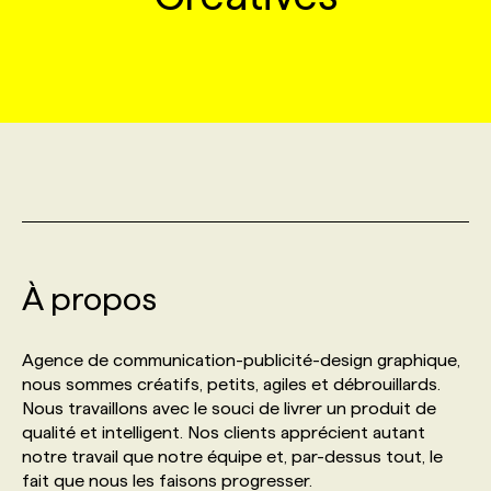
MARKETING ET COMMUNICATION
NOUVEAUX MANDATS
AFFICHEZ UN POSTE / TARIFS
CANDIDAT
BULLETIN RECRUTEMENT
NOS CONFÉRENCES
FORMATIONS
WEB & MÉDIAS SOCIAUX
VOIR LES OFFRES
AFFAIRES DE L'INDUSTRIE
CONSULTER LA CVTHÈQUE
INFOLETTRE PUBLICITÉ
FAQ
NOS FORMATIONS EN LIGNE
CHASSE DE TÊTE
MARKETING DURABLE
PROFIL CANDIDAT
INITIATIVES NUMÉRIQUES
PROFIL ENTREPRISE
ANNONCEZ AVEC NOUS
ANNONCEZ AVEC NOUS
NOS PARCOURS DE FORMATIONS
SERVICE DE CHASSE DE TÊTE
GEO/SEO
PRIX ET DISTINCTIONS
FAQ
FORMATIONS PERSONNALISÉES
NOS TARIFS
À propos
ÉVÉNEMENTIEL
TENDANCES
ANNONCEZ AVEC NOUS
NOS FORMATEUR‧RICES
NOS EXPERTISES
Agence de communication-publicité-design graphique,
nous sommes créatifs, petits, agiles et débrouillards.
NOS AUTEUR‧RICES
POURQUOI CHOISIR NOS FORMATIONS
FAQ
Nous travaillons avec le souci de livrer un produit de
qualité et intelligent. Nos clients apprécient autant
notre travail que notre équipe et, par-dessus tout, le
NOS TARIFS
ANNONCEZ AVEC NOUS
fait que nous les faisons progresser.