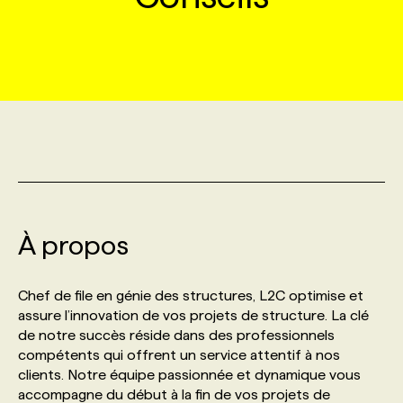
MARKETING ET COMMUNICATION
NOUVEAUX MANDATS
AFFICHEZ UN POSTE / TARIFS
CANDIDAT
BULLETIN RECRUTEMENT
NOS CONFÉRENCES
FORMATIONS
WEB & MÉDIAS SOCIAUX
VOIR LES OFFRES
AFFAIRES DE L'INDUSTRIE
CONSULTER LA CVTHÈQUE
INFOLETTRE PUBLICITÉ
FAQ
NOS FORMATIONS EN LIGNE
CHASSE DE TÊTE
MARKETING DURABLE
PROFIL CANDIDAT
INITIATIVES NUMÉRIQUES
PROFIL ENTREPRISE
ANNONCEZ AVEC NOUS
ANNONCEZ AVEC NOUS
NOS PARCOURS DE FORMATIONS
SERVICE DE CHASSE DE TÊTE
GEO/SEO
PRIX ET DISTINCTIONS
FAQ
FORMATIONS PERSONNALISÉES
NOS TARIFS
À propos
ÉVÉNEMENTIEL
TENDANCES
ANNONCEZ AVEC NOUS
NOS FORMATEUR‧RICES
NOS EXPERTISES
Chef de file en génie des structures, L2C optimise et
assure l’innovation de vos projets de structure. La clé
NOS AUTEUR‧RICES
POURQUOI CHOISIR NOS FORMATIONS
FAQ
de notre succès réside dans des professionnels
compétents qui offrent un service attentif à nos
clients. Notre équipe passionnée et dynamique vous
NOS TARIFS
ANNONCEZ AVEC NOUS
accompagne du début à la fin de vos projets de