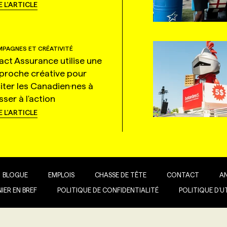
E L'ARTICLE
PAGNES ET CRÉATIVITÉ
tact Assurance utilise une
proche créative pour
citer les Canadien·nes à
ser à l'action
E L'ARTICLE
BLOGUE
EMPLOIS
CHASSE DE TÊTE
CONTACT
A
IER EN BREF
POLITIQUE DE CONFIDENTIALITÉ
POLITIQUE D’U