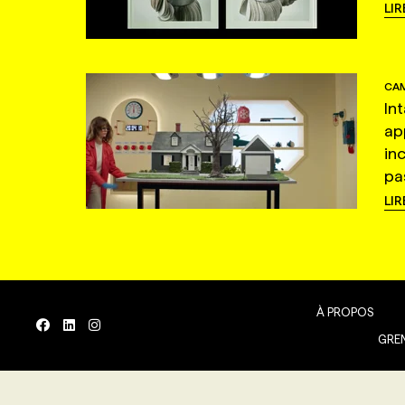
LIR
CAM
In
ap
in
pas
LIR
À PROPOS
GREN