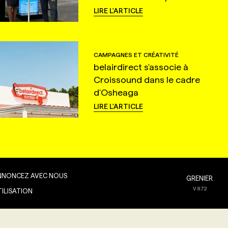
LIRE L'ARTICLE
CAMPAGNES ET CRÉATIVITÉ
belairdirect s'associe à
Croissound dans le cadre
d'Osheaga
LIRE L'ARTICLE
NNONCEZ AVEC NOUS
GRENIER
V
8.7.2
TILISATION