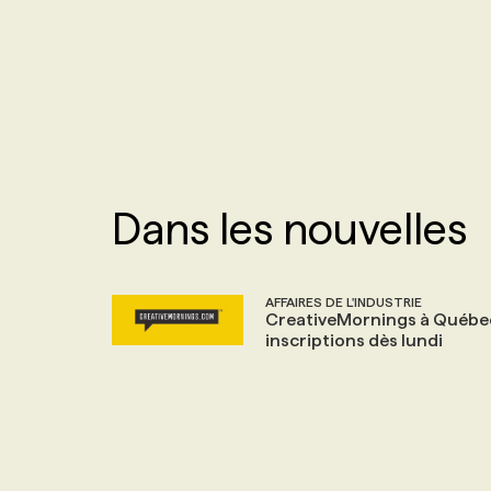
NOS TARIFS
ANNONCEZ AVEC NOUS
PROGRAMMES DE SUBVENTIONS
FAQ
Dans les nouvelles
ANNONCEZ AVEC NOUS
AFFAIRES DE L'INDUSTRIE
CreativeMornings à Québe
inscriptions dès lundi