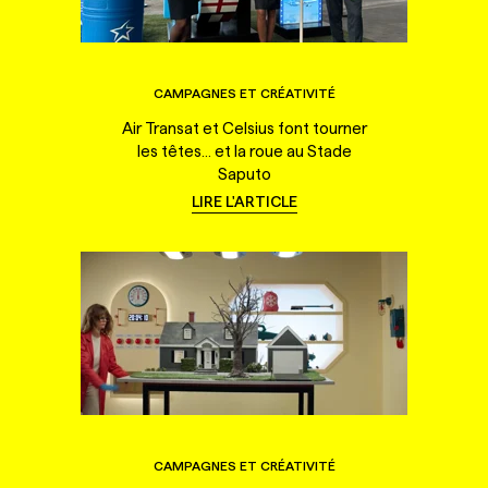
CAMPAGNES ET CRÉATIVITÉ
Air Transat et Celsius font tourner
les têtes... et la roue au Stade
Saputo
LIRE L'ARTICLE
CAMPAGNES ET CRÉATIVITÉ