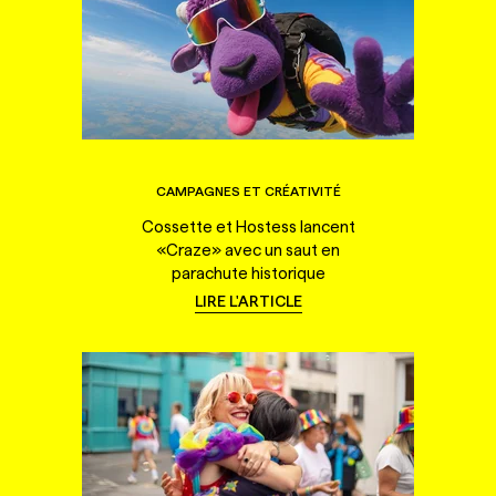
CAMPAGNES ET CRÉATIVITÉ
Cossette et Hostess lancent
«Craze» avec un saut en
parachute historique
LIRE L'ARTICLE