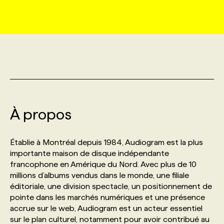
MARKETING ET COMMUNICATION
NOUVEAUX MANDATS
AFFICHEZ UN POSTE / TARIFS
CANDIDAT
BULLETIN RECRUTEMENT
NOS CONFÉRENCES
FORMATIONS
WEB & MÉDIAS SOCIAUX
VOIR LES OFFRES
AFFAIRES DE L'INDUSTRIE
CONSULTER LA CVTHÈQUE
INFOLETTRE PUBLICITÉ
FAQ
NOS FORMATIONS EN LIGNE
CHASSE DE TÊTE
MARKETING DURABLE
PROFIL CANDIDAT
INITIATIVES NUMÉRIQUES
PROFIL ENTREPRISE
ANNONCEZ AVEC NOUS
ANNONCEZ AVEC NOUS
NOS PARCOURS DE FORMATIONS
SERVICE DE CHASSE DE TÊTE
À propos
GEO/SEO
PRIX ET DISTINCTIONS
FAQ
FORMATIONS PERSONNALISÉES
NOS TARIFS
Établie à Montréal depuis 1984, Audiogram est la plus
ÉVÉNEMENTIEL
TENDANCES
ANNONCEZ AVEC NOUS
importante maison de disque indépendante
NOS FORMATEUR‧RICES
NOS EXPERTISES
francophone en Amérique du Nord. Avec plus de 10
millions d’albums vendus dans le monde, une filiale
NOS AUTEUR‧RICES
POURQUOI CHOISIR NOS FORMATIONS
FAQ
éditoriale, une division spectacle, un positionnement de
pointe dans les marchés numériques et une présence
accrue sur le web, Audiogram est un acteur essentiel
NOS TARIFS
ANNONCEZ AVEC NOUS
sur le plan culturel, notamment pour avoir contribué au