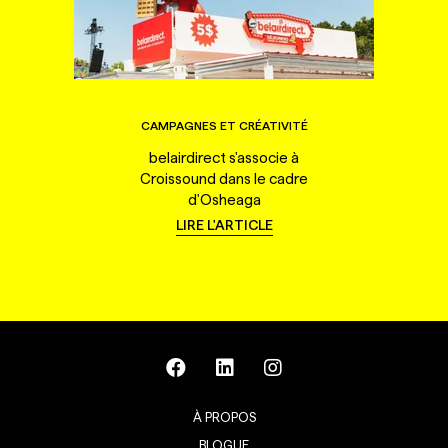
CAMPAGNES ET CRÉATIVITÉ
belairdirect s'associe à
Croissound dans le cadre
d'Osheaga
LIRE L'ARTICLE
À PROPOS
BLOGUE